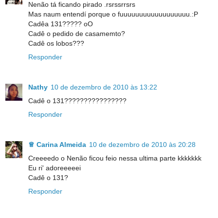
Nenão tá ficando pirado .rsrssrrsrs
Mas naum entendí porque o fuuuuuuuuuuuuuuuuuu.:P
Cadêa 131????? oO
Cadê o pedido de casamemto?
Cadê os lobos???
Responder
Nathy
10 de dezembro de 2010 às 13:22
Cadê o 131????????????????
Responder
♕ Carina Almeida
10 de dezembro de 2010 às 20:28
Creeeedo o Nenão ficou feio nessa ultima parte kkkkkkk
Eu ri' adoreeeeei
Cadê o 131?
Responder