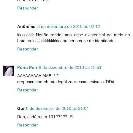
Responder
Anônimo
8 de dezembro de 2010 às 02:12
kkkkkkkk Nenão tendo uma crise existencial no meio da
batalha kkkkkkkkkkkkkk ou seria crise de identidade...
Responder
Porin Pon
8 de dezembro de 2010 às 18:51
AAAAAAAAH AMEI *-*
crepusculooo eh mto legal zoar essas coisass :DDd
Responder
Gui
8 de dezembro de 2010 às 21:04
Rob, cadê a tira 131????? :S
Responder