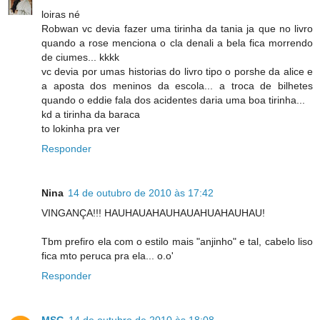
loiras né
Robwan vc devia fazer uma tirinha da tania ja que no livro
quando a rose menciona o cla denali a bela fica morrendo
de ciumes... kkkk
vc devia por umas historias do livro tipo o porshe da alice e
a aposta dos meninos da escola... a troca de bilhetes
quando o eddie fala dos acidentes daria uma boa tirinha...
kd a tirinha da baraca
to lokinha pra ver
Responder
Nina
14 de outubro de 2010 às 17:42
VINGANÇA!!! HAUHAUAHAUHAUAHUAHAUHAU!
Tbm prefiro ela com o estilo mais "anjinho" e tal, cabelo liso
fica mto peruca pra ela... o.o'
Responder
MSG
14 de outubro de 2010 às 18:08