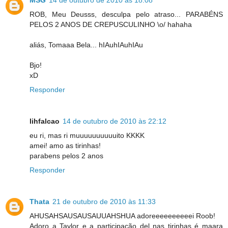
ROB, Meu Deusss, desculpa pelo atraso... PARABÉNS
PELOS 2 ANOS DE CREPUSCULINHO \o/ hahaha
aliás, Tomaaa Bela... hIAuhIAuhIAu
Bjo!
xD
Responder
lihfalcao
14 de outubro de 2010 às 22:12
eu ri, mas ri muuuuuuuuuuito KKKK
amei! amo as tirinhas!
parabens pelos 2 anos
Responder
Thata
21 de outubro de 2010 às 11:33
AHUSAHSAUSAUSAUUAHSHUA adoreeeeeeeeeei Roob!
Adoro a Taylor e a participação del nas tirinhas é maara