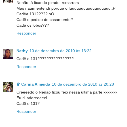
Nenão tá ficando pirado .rsrssrrsrs
Mas naum entendí porque o fuuuuuuuuuuuuuuuuuu.:P
Cadêa 131????? oO
Cadê o pedido de casamemto?
Cadê os lobos???
Responder
Nathy
10 de dezembro de 2010 às 13:22
Cadê o 131????????????????
Responder
♕ Carina Almeida
10 de dezembro de 2010 às 20:28
Creeeedo o Nenão ficou feio nessa ultima parte kkkkkkk
Eu ri' adoreeeeei
Cadê o 131?
Responder