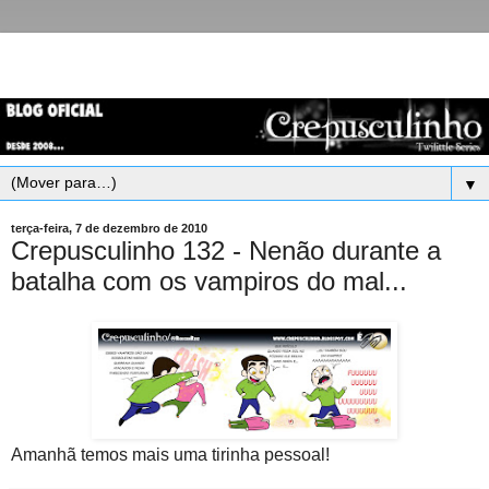
▼
terça-feira, 7 de dezembro de 2010
Crepusculinho 132 - Nenão durante a
batalha com os vampiros do mal...
Amanhã temos mais uma tirinha pessoal!