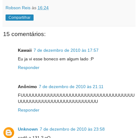
Robson Reis
às
16:24
Compartilhar
15 comentários:
Kawaii
7 de dezembro de 2010 às 17:57
Eu ja vi esse boneco em algum lado :P
Responder
Anônimo
7 de dezembro de 2010 às 21:11
FUUUUUUUUUUUUUUUUUUUUUUUUUUUUUUUUUUUUU
UUUUUUUUUUUUUUUUUUUUUUUUUU
Responder
Unknown
7 de dezembro de 2010 às 23:58
cadê a 131 ? oO