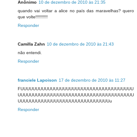
Anônimo
10 de dezembro de 2010 às 21:35
quando vai voltar a alice no país das maravelhas? quero
que volte!!!!!!!!!!
Responder
Camilla Zahn
10 de dezembro de 2010 às 21:43
não entendi.
Responder
franciele Lapoison
17 de dezembro de 2010 às 11:27
FUUUUUUUUUUUUUUUUUUUUUUUUUUUUUUUUUUUUU
UUUUUUUUUUUUUUUUUUUUUUUUUUUUUUUUUUUUUU
UUUUUUUUUUUUUUUUUUUUUUUUUUUUUUu
Responder