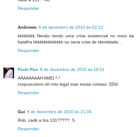
Responder
Anônimo
8 de dezembro de 2010 às 02:12
kkkkkkkk Nenão tendo uma crise existencial no meio da
batalha kkkkkkkkkkkkkk ou seria crise de identidade...
Responder
Porin Pon
8 de dezembro de 2010 às 18:51
AAAAAAAAH AMEI *-*
crepusculooo eh mto legal zoar essas coisass :DDd
Responder
Gui
8 de dezembro de 2010 às 21:04
Rob, cadê a tira 131????? :S
Responder