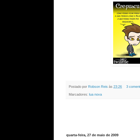
Postado por
Robson Reis
às
23:26
3 coment
Marcadores:
lua nova
quarta-feira, 27 de maio de 2009