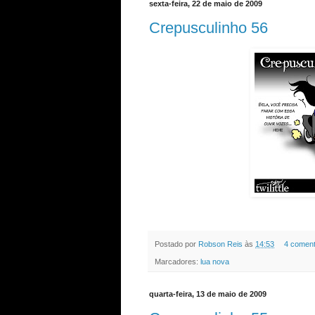
sexta-feira, 22 de maio de 2009
Crepusculinho 56
Postado por
Robson Reis
às
14:53
4 coment
Marcadores:
lua nova
quarta-feira, 13 de maio de 2009