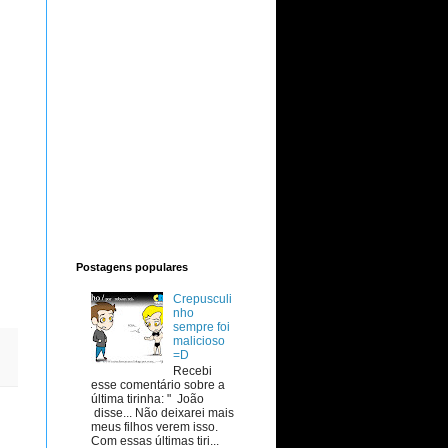
Postagens populares
Crepusculi
nho
sempre foi
malicioso
=D
Recebi
esse comentário sobre a
última tirinha: " João
disse... Não deixarei mais
meus filhos verem isso.
Com essas últimas tiri...