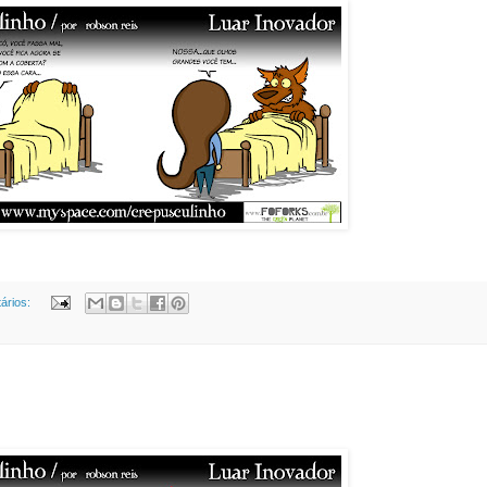
ários: