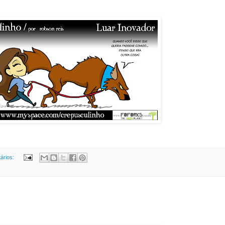
ários: