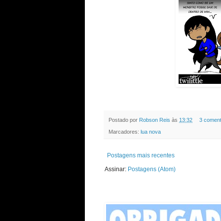
Postado por
Robson Reis
às
13:32
3 coment
Marcadores:
lua nova
Postagens mais recentes
Assinar:
Postagens (Atom)