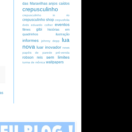
das Maravilhas
anjos caídos
crepusculinho
crepusculinho in rio
crepusculinho shop
crepusfolia
eventos
dvds
eduardo colher
gibi
filmes
histórias em
quadrinhos
ilustração
lua
informes
johnny depp
nova
luar inovador
news
papéis de parede
pré-venda
sem limites
robson reis
wallpapers
turma de mônica
as