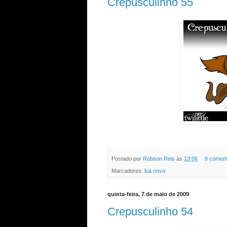
Crepusculinho 55
Postado por
Robson Reis
às
13:06
8 coment
Marcadores:
lua nova
quinta-feira, 7 de maio de 2009
Crepusculinho 54