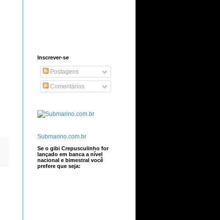
Inscrever-se
Postagens
Comentários
Submarino.com.br
Se o gibi Crepusculinho for
lançado em banca a nível
nacional e bimestral você
prefere que seja: