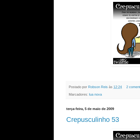
Postado por
Robson Reis
às
12:24
2 coment
Marcadores:
lua nova
terça-feira, 5 de maio de 2009
Crepusculinho 53