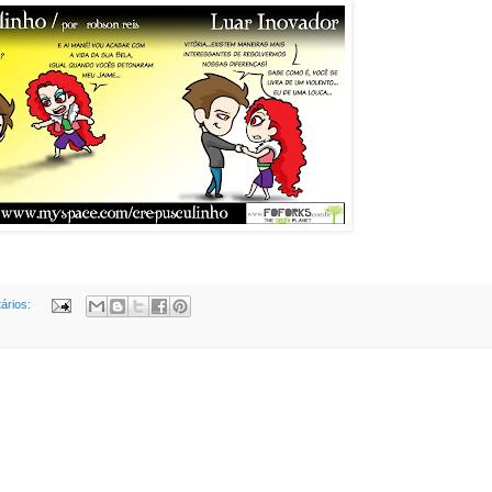
ários: