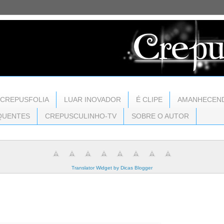
CREPUSFOLIA
LUAR INOVADOR
É CLIPE
AMANHECEN
QUENTES
CREPUSCULINHO-TV
SOBRE O AUTOR
Translator Widget by Dicas Blogger