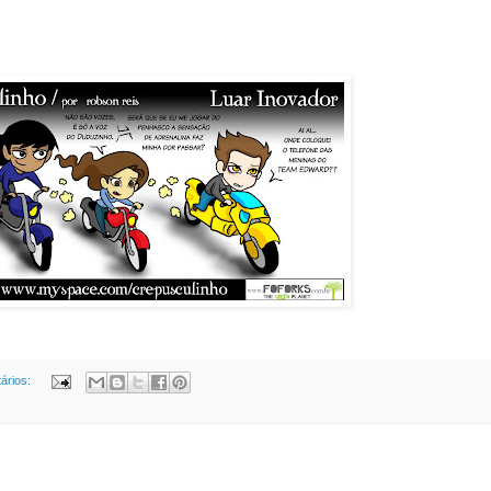
ários: