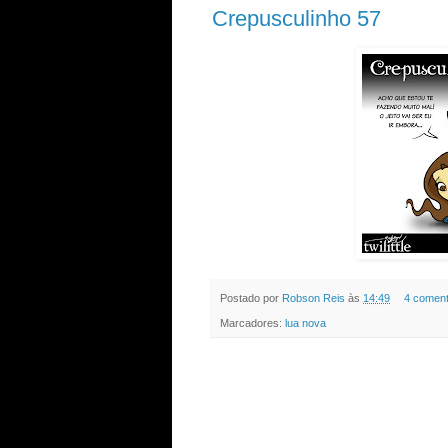
Crepusculinho 57
Postado por
Robson Reis
às
14:49
4 coment
Marcadores:
lua nova