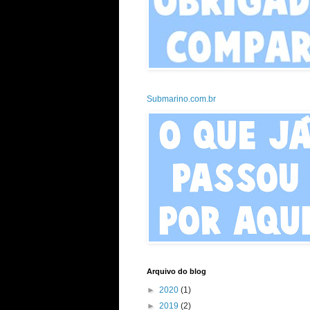
Submarino.com.br
Arquivo do blog
►
2020
(1)
►
2019
(2)