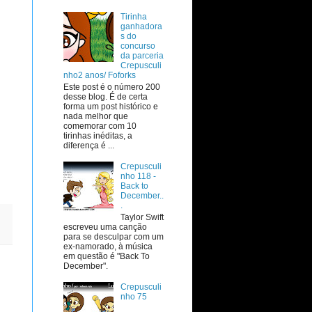
Tirinha
ganhadora
s do
concurso
da parceria
Crepusculi
nho2 anos/ Foforks
Este post é o número 200
desse blog. É de certa
forma um post histórico e
nada melhor que
comemorar com 10
tirinhas inéditas, a
diferença é ...
Crepusculi
nho 118 -
Back to
December..
.
Taylor Swift
escreveu uma canção
para se desculpar com um
ex-namorado, à música
em questão é "Back To
December".
Crepusculi
nho 75