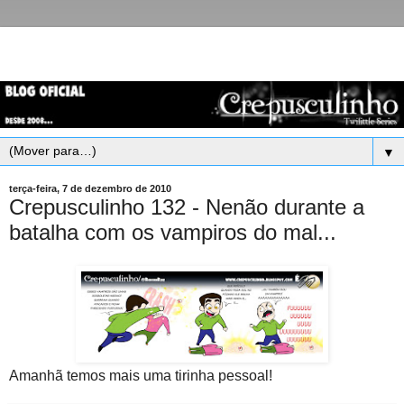
▼
terça-feira, 7 de dezembro de 2010
Crepusculinho 132 - Nenão durante a
batalha com os vampiros do mal...
Amanhã temos mais uma tirinha pessoal!