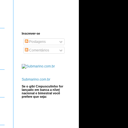
Inscrever-se
Postagens
Comentários
Submarino.com.br
Se o gibi Crepusculinho for
lançado em banca a nível
nacional e bimestral você
prefere que seja: