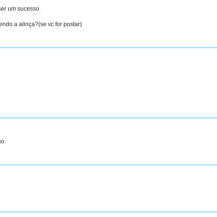
 ser um sucesso.
ndo a alinça?(se vc for postar)
ho.