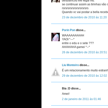
desbalncou ele legal víu.
se continuar assim as tirinhas vão
rsrsrsrsrsrsrsrsrsrsrs
Quando vc vai postar a bella recebe
23 de dezembro de 2010 às 11:20
Porin Pon
disse...
WAAAAAAAAAH
YAOI *---*
entre o edu e o sete ???
AHAHAHA gamei *--*
26 de dezembro de 2010 às 20:51
Liu Monteiro
disse...
É um relacionamento muito estran
29 de dezembro de 2010 às 12:02
Bia :D disse...
Amei!
2 de janeiro de 2011 às 01:46