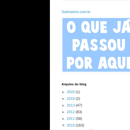
Submarino.com.br
Arquivo do blog
►
2020
(1)
►
2019
(2)
►
2013
(47)
►
2012
(63)
►
2011
(58)
▼
2010
(163)