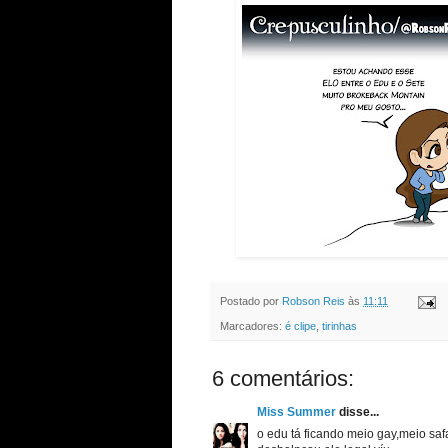
Postado por
Robson Reis
às
11:11
Marcadores:
é clipe
,
tirinhas
6 comentários:
Miss Summer
disse...
o edu tá ficando meio gay,meio safad