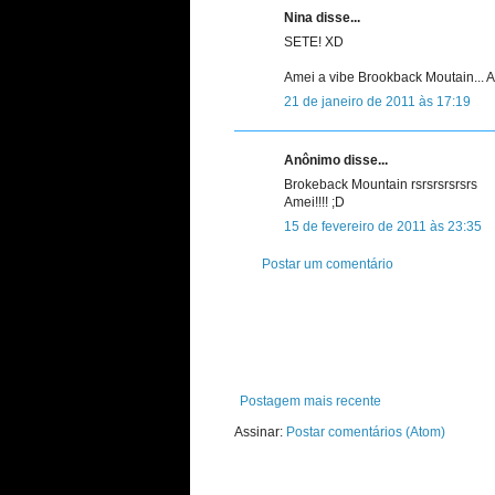
Nina disse...
SETE! XD
Amei a vibe Brookback Moutain
21 de janeiro de 2011 às 17:19
Anônimo disse...
Brokeback Mountain rsrsrsrsrsrs
Amei!!!! ;D
15 de fevereiro de 2011 às 23:35
Postar um comentário
Postagem mais recente
Assinar:
Postar comentários (Atom)