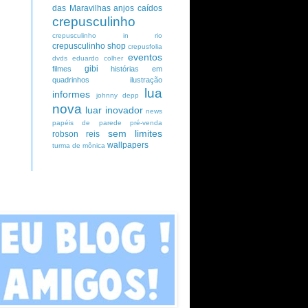
das Maravilhas
anjos caídos
crepusculinho
crepusculinho in rio
crepusculinho shop
crepusfolia
eventos
dvds
eduardo colher
gibi
filmes
histórias em
quadrinhos
ilustração
lua
informes
johnny depp
nova
luar inovador
news
papéis de parede
pré-venda
sem limites
robson reis
wallpapers
turma de mônica