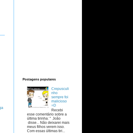
Postagens populares
Crepusculi
nho
sempre foi
malicioso
=D
ga
Recebi
esse comentário sobre a
última tirinha: " João
disse... Não deixarei mais
meus filhos verem isso.
Com essas últimas tiri...