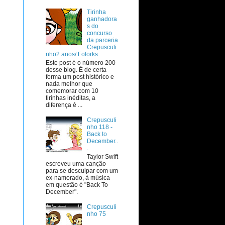
Tirinha
ganhadora
s do
concurso
da parceria
Crepusculi
nho2 anos/ Foforks
Este post é o número 200
desse blog. É de certa
forma um post histórico e
nada melhor que
comemorar com 10
tirinhas inéditas, a
diferença é ...
Crepusculi
nho 118 -
Back to
December..
.
Taylor Swift
escreveu uma canção
para se desculpar com um
ex-namorado, à música
em questão é "Back To
December".
Crepusculi
nho 75