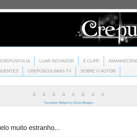
CREPUSFOLIA
LUAR INOVADOR
É CLIPE
AMANHECEN
QUENTES
CREPUSCULINHO-TV
SOBRE O AUTOR
Translator Widget by Dicas Blogger
lo muito estranho...