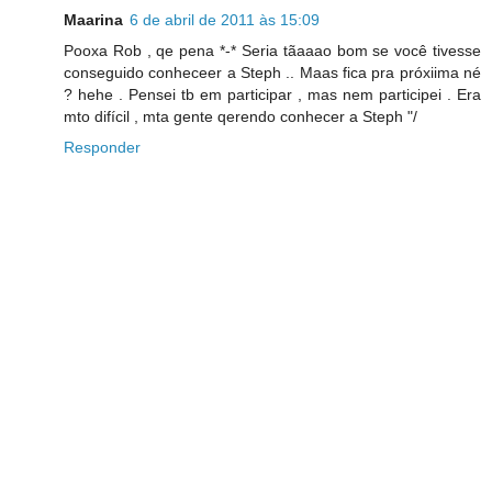
Maarina
6 de abril de 2011 às 15:09
Pooxa Rob , qe pena *-* Seria tãaaao bom se você tivesse
conseguido conheceer a Steph .. Maas fica pra próxiima né
? hehe . Pensei tb em participar , mas nem participei . Era
mto difícil , mta gente qerendo conhecer a Steph "/
Responder