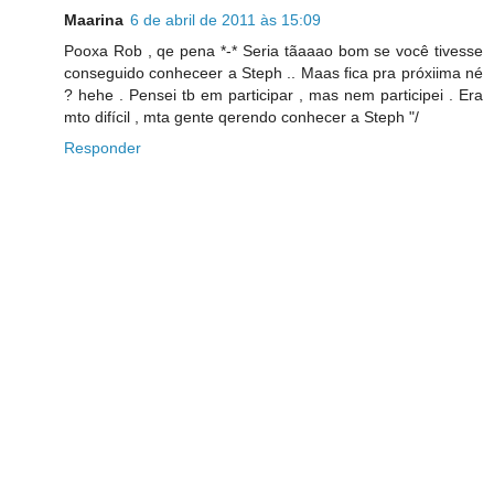
Maarina
6 de abril de 2011 às 15:09
Pooxa Rob , qe pena *-* Seria tãaaao bom se você tivesse
conseguido conheceer a Steph .. Maas fica pra próxiima né
? hehe . Pensei tb em participar , mas nem participei . Era
mto difícil , mta gente qerendo conhecer a Steph "/
Responder