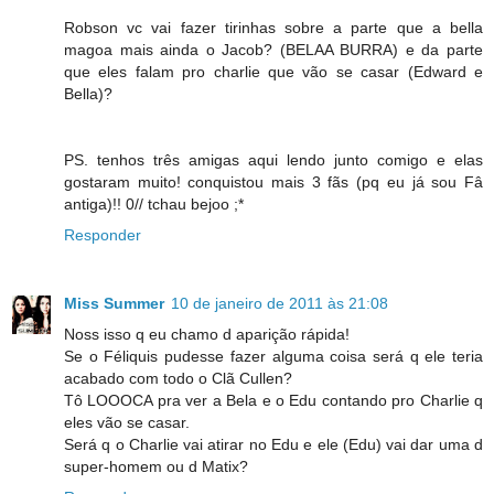
Robson vc vai fazer tirinhas sobre a parte que a bella
magoa mais ainda o Jacob? (BELAA BURRA) e da parte
que eles falam pro charlie que vão se casar (Edward e
Bella)?
PS. tenhos três amigas aqui lendo junto comigo e elas
gostaram muito! conquistou mais 3 fãs (pq eu já sou Fâ
antiga)!! 0// tchau bejoo ;*
Responder
Miss Summer
10 de janeiro de 2011 às 21:08
Noss isso q eu chamo d aparição rápida!
Se o Féliquis pudesse fazer alguma coisa será q ele teria
acabado com todo o Clã Cullen?
Tô LOOOCA pra ver a Bela e o Edu contando pro Charlie q
eles vão se casar.
Será q o Charlie vai atirar no Edu e ele (Edu) vai dar uma d
super-homem ou d Matix?