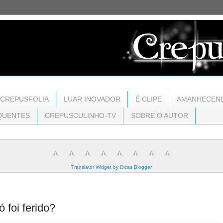
CREPUSFOLIA
LUAR INOVADOR
É CLIPE
AMANHECEN
QUENTES
CREPUSCULINHO-TV
SOBRE O AUTOR
Translator Widget by Dicas Blogger
 foi ferido?