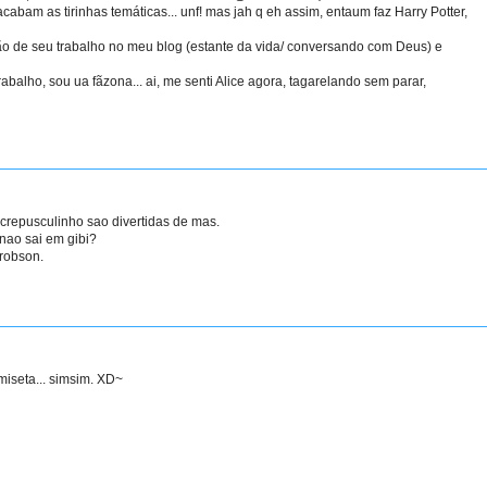
abam as tirinhas temáticas... unf! mas jah q eh assim, entaum faz Harry Potter,
ão de seu trabalho no meu blog (estante da vida/ conversando com Deus) e
lho, sou ua fãzona... ai, me senti Alice agora, tagarelando sem parar,
o crepusculinho sao divertidas de mas.
nao sai em gibi?
robson.
seta... simsim. XD~