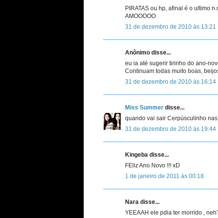
PIRATAS ou hp, afinal é o ultimo n.
AMOOOOO
31 de dezembro de 2010 às 13:21
Anônimo disse...
eu ia até sugerir tirinho do ano-
Continuam todas muito boas, beijo
31 de dezembro de 2010 às 16:14
Miss Summer
disse...
quando vai sair Cerpúsculinho na
31 de dezembro de 2010 às 19:44
Kingeba disse...
FEliz Ano Novo !!! xD
1 de janeiro de 2011 às 00:18
Nara disse...
YEEAAH ele pdia ter morrido , n