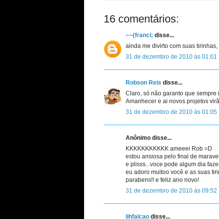
16 comentários:
~~{franci;
disse...
ainda me divirto com suas tirinhas
31 de dezembro de 2010 às 01:01
Robson Reis
disse...
Claro, só não garanto que sempre irá
Amanhecer e ai novos projetos virã
31 de dezembro de 2010 às 01:05
Anônimo disse...
KKKKKKKKKKK ameeei Rob =D
estou ansiosa pelo final de marave
e plisss...voce pode algum dia faze
eu adoro muitoo você e as suas tir
parabens!! e feliz ano novo!
31 de dezembro de 2010 às 09:52
lihfalcao
disse...