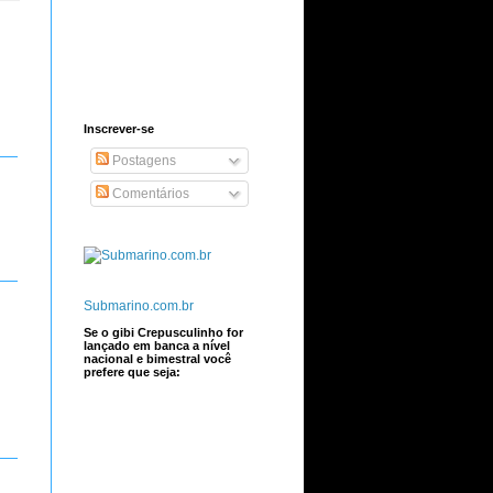
Inscrever-se
Postagens
Comentários
Submarino.com.br
Se o gibi Crepusculinho for
lançado em banca a nível
nacional e bimestral você
prefere que seja: