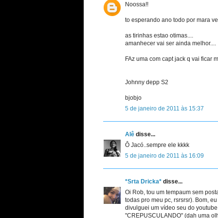
Noossa!!
to esperando ano todo por mara ve
as tirinhas estao otimas....
amanhecer vai ser ainda melhor....
FAz uma com capt jack q vai ficar m
Johnny depp S2
bjobjo
5 de janeiro de 2011 às 15:37
Alê
disse...
Ô Jacó..sempre ele kkkk
5 de janeiro de 2011 às 16:09
*Srta Dricka*
disse...
Oi Rob, tou um tempaum sem postar 
todas pro meu pc, rsrsrsr). Bom, e
divulguei um vídeo seu do youtube
"CREPUSCULANDO" (dah uma olha