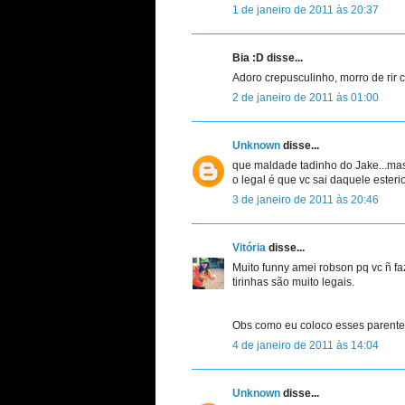
1 de janeiro de 2011 às 20:37
Bia :D disse...
Adoro crepusculinho, morro de rir c
2 de janeiro de 2011 às 01:00
Unknown
disse...
que maldade tadinho do Jake...mas 
o legal é que vc sai daquele esterio
3 de janeiro de 2011 às 20:46
Vitória
disse...
Muito funny amei robson pq vc ñ fa
tirinhas são muito legais.
Obs como eu coloco esses parente
4 de janeiro de 2011 às 14:04
Unknown
disse...