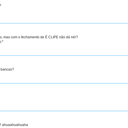
n
novo, mas com o fechamento de É CLIPE não dá nér?
s:*
s bancas?
eh? ahuaahuahuaha