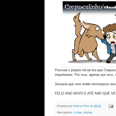
Pessoal o projeto inicial era que Crepus
importantes. Por isso, apenas por isso, ir
Semana que vem então terminamos essa
FELIZ ANO NOVO E ATÉ ANO QUE VEM
Postado por
Robson Reis
às
00:54
Marcadores:
é clipe
,
tirinhas