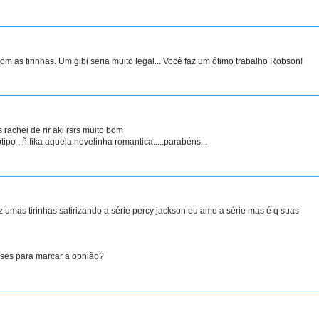
om as tirinhas. Um gibi seria muito legal... Você faz um ótimo trabalho Robson!
rachei de rir aki rsrs muito bom
tipo , ñ fika aquela novelinha romantica.....parabéns...
z umas tirinhas satirizando a série percy jackson eu amo a série mas é q suas
ses para marcar a opnião?