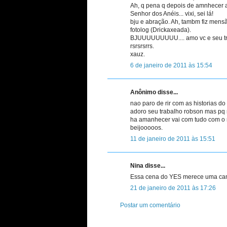
Ah, q pena q depois de amnhecer ac
Senhor dos Anéis... vixi, sei lá!
bju e abração. Ah, tambm fiz mens
fotolog (Drickaxeada).
BJUUUUUUUUU.... amo vc e seu traba
rsrsrsrrs.
xauz.
6 de janeiro de 2011 às 15:54
Anônimo disse...
nao paro de rir com as historias d
adoro seu trabalho robson mas pq 
ha amanhecer vai com tudo com o 
beijooooos.
11 de janeiro de 2011 às 15:51
Nina disse...
Essa cena do YES merece uma cami
21 de janeiro de 2011 às 17:26
Postar um comentário