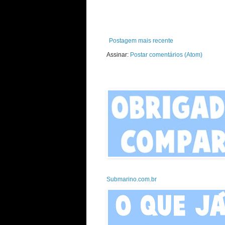
Postagem mais recente
Assinar:
Postar comentários (Atom)
Submarino.com.br