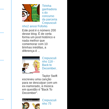
Tirinha
ganhadora
s do
concurso
da parceria
Crepusculi
nho2 anos/ Foforks
Este post é o número 200
desse blog. É de certa
forma um post histórico e
nada melhor que
comemorar com 10
tirinhas inéditas, a
diferença é ...
Crepusculi
nho 118 -
Back to
December..
.
Taylor Swift
escreveu uma canção
para se desculpar com um
ex-namorado, à música
em questão é "Back To
December".
Crepusculi
nho 75