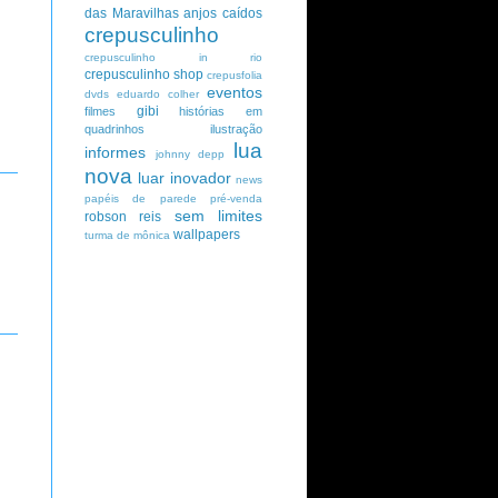
das Maravilhas
anjos caídos
crepusculinho
crepusculinho in rio
crepusculinho shop
crepusfolia
eventos
dvds
eduardo colher
gibi
filmes
histórias em
quadrinhos
ilustração
lua
informes
johnny depp
nova
luar inovador
news
papéis de parede
pré-venda
sem limites
robson reis
wallpapers
turma de mônica