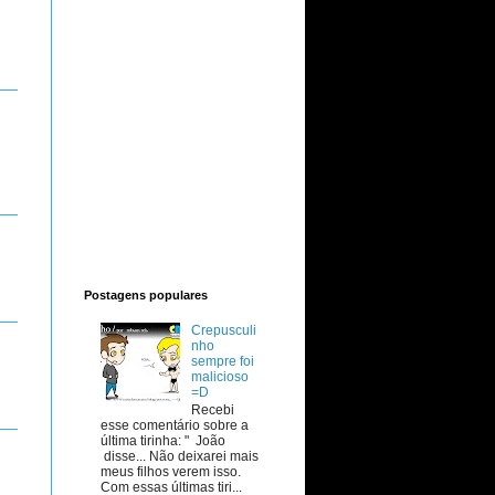
Postagens populares
Crepusculi
nho
sempre foi
malicioso
=D
Recebi
esse comentário sobre a
última tirinha: " João
disse... Não deixarei mais
meus filhos verem isso.
Com essas últimas tiri...