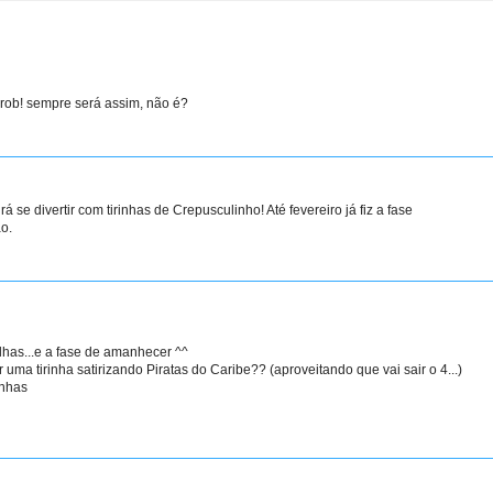
, rob! sempre será assim, não é?
 se divertir com tirinhas de Crepusculinho! Até fevereiro já fiz a fase
o.
lhas...e a fase de amanhecer ^^
r uma tirinha satirizando Piratas do Caribe?? (aproveitando que vai sair o 4...)
inhas