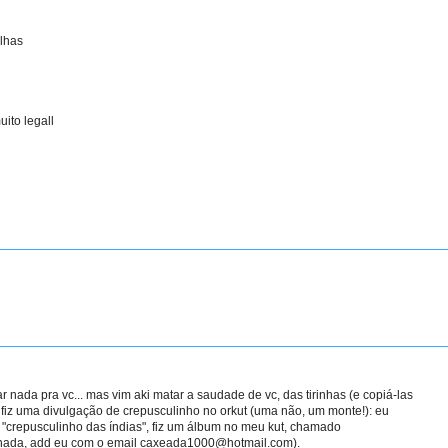
lhas
uito legall
nada pra vc... mas vim aki matar a saudade de vc, das tirinhas (e copiá-las
u fiz uma divulgação de crepusculinho no orkut (uma não, um monte!): eu
 "crepusculinho das índias", fiz um álbum no meu kut, chamado
da, add eu com o email caxeada1000@hotmail.com).