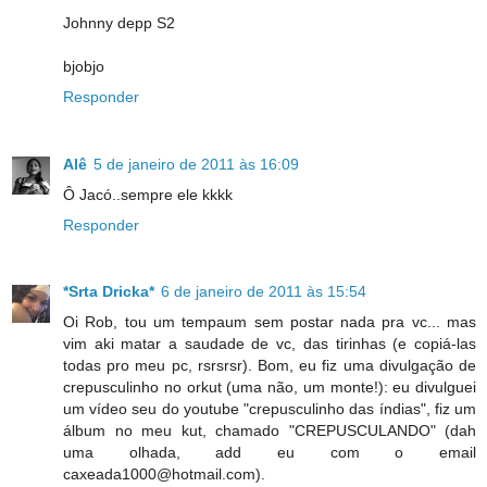
Johnny depp S2
bjobjo
Responder
Alê
5 de janeiro de 2011 às 16:09
Ô Jacó..sempre ele kkkk
Responder
*Srta Dricka*
6 de janeiro de 2011 às 15:54
Oi Rob, tou um tempaum sem postar nada pra vc... mas
vim aki matar a saudade de vc, das tirinhas (e copiá-las
todas pro meu pc, rsrsrsr). Bom, eu fiz uma divulgação de
crepusculinho no orkut (uma não, um monte!): eu divulguei
um vídeo seu do youtube "crepusculinho das índias", fiz um
álbum no meu kut, chamado "CREPUSCULANDO" (dah
uma olhada, add eu com o email
caxeada1000@hotmail.com).