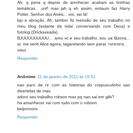
Ah, q pena q depois de amnhecer acabam as tirinhas
temáticas... unf! mas jah q eh assim, entaum faz Harry
Potter, Senhor dos Anéis... vixi, sei lá!
bju e abração. Ah, tambm fiz mensão de seu trabalho no
meu blog (estante da vida/ conversando com Deus) e
fotolog (Drickaxeada).
BJUUUUUUUUU.... amo vc e seu trabalho, sou ua fãzona...
ai, me senti Alice agora, tagarelando sem parar, rsrsrsrrs.
xauz.
Responder
Anônimo
11 de janeiro de 2011 às 15:51
nao paro de rir com as historias do crepusculinho sao
divertidas de mas.
adoro seu trabalho robson mas pq nao sai em gibi?
ha amanhecer vai com tudo com o robson.
beijooooos.
Responder