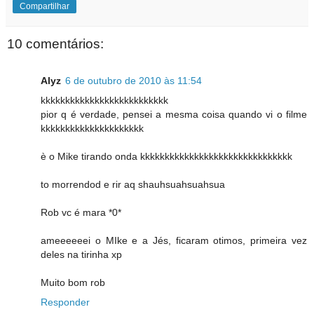
Compartilhar
10 comentários:
Alyz
6 de outubro de 2010 às 11:54
kkkkkkkkkkkkkkkkkkkkkkkkkk
pior q é verdade, pensei a mesma coisa quando vi o filme
kkkkkkkkkkkkkkkkkkkkk
è o Mike tirando onda kkkkkkkkkkkkkkkkkkkkkkkkkkkkkkk
to morrendod e rir aq shauhsuahsuahsua
Rob vc é mara *0*
ameeeeeei o MIke e a Jés, ficaram otimos, primeira vez
deles na tirinha xp
Muito bom rob
Responder