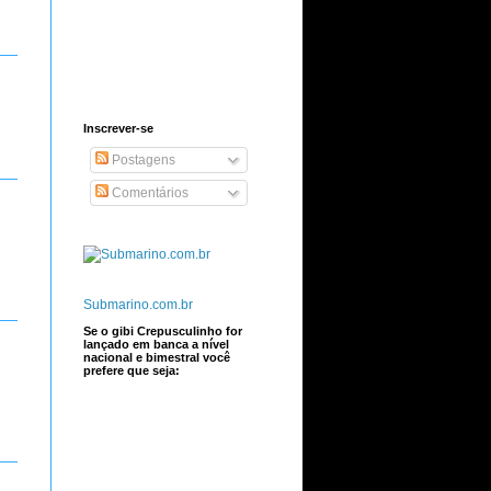
Inscrever-se
Postagens
Comentários
Submarino.com.br
Se o gibi Crepusculinho for
lançado em banca a nível
nacional e bimestral você
prefere que seja: