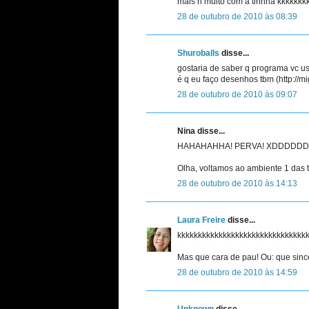
mais ri muito com a tirinha kkkkkk
28 de outubro de 2010 às 08:39
Shuroballs
disse...
gostaria de saber q programa vc u
é q eu faço desenhos tbm (http://mi
28 de outubro de 2010 às 09:07
Nina disse...
HAHAHAHHA! PERVA! XDDDDDD
Olha, voltamos ao ambiente 1 das t
28 de outubro de 2010 às 14:13
Laura Freire
disse...
kkkkkkkkkkkkkkkkkkkkkkkkkkkkkkk
Mas que cara de pau! Ou: que sinc
28 de outubro de 2010 às 14:59
Unknown
disse...