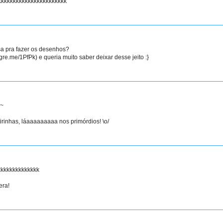
kkkkkkkkkkkkkkkkkkkkkkkk
sa pra fazer os desenhos?
gre.me/1PfPk) e queria muito saber deixar desse jeito :}
~
irinhas, láaaaaaaaaa nos primórdios! \o/
kkkkkkkkkkkkkk
era!