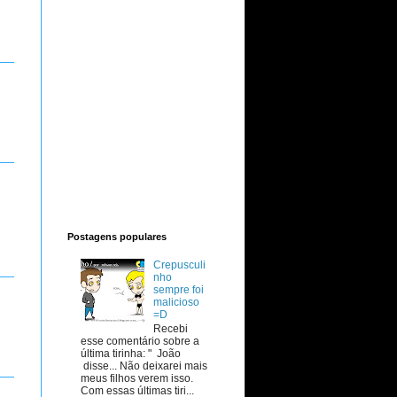
Postagens populares
Crepusculi
nho
sempre foi
malicioso
=D
Recebi
esse comentário sobre a
última tirinha: " João
disse... Não deixarei mais
meus filhos verem isso.
Com essas últimas tiri...