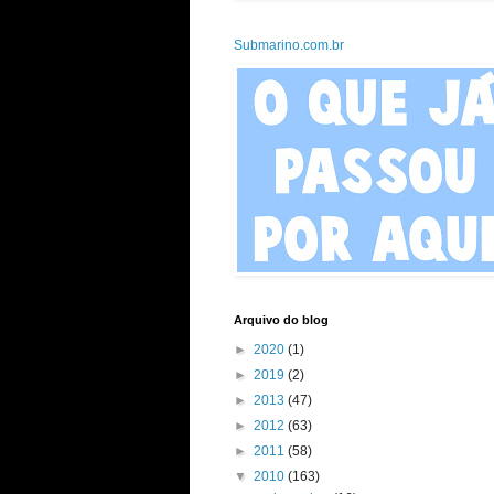
Submarino.com.br
Arquivo do blog
►
2020
(1)
►
2019
(2)
►
2013
(47)
►
2012
(63)
►
2011
(58)
▼
2010
(163)