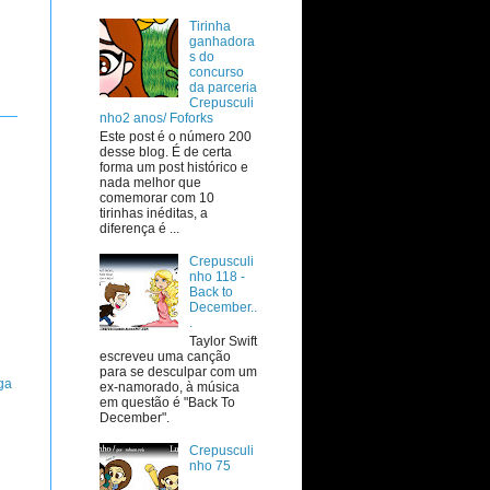
Tirinha
ganhadora
s do
concurso
da parceria
Crepusculi
nho2 anos/ Foforks
Este post é o número 200
desse blog. É de certa
forma um post histórico e
nada melhor que
comemorar com 10
tirinhas inéditas, a
diferença é ...
Crepusculi
nho 118 -
Back to
December..
.
Taylor Swift
escreveu uma canção
para se desculpar com um
ga
ex-namorado, à música
em questão é "Back To
December".
Crepusculi
nho 75