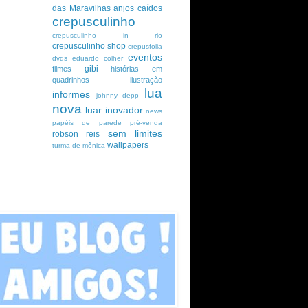
das Maravilhas
anjos caídos
crepusculinho
crepusculinho in rio
crepusculinho shop
crepusfolia
eventos
dvds
eduardo colher
gibi
filmes
histórias em
quadrinhos
ilustração
lua
informes
johnny depp
nova
luar inovador
news
papéis de parede
pré-venda
sem limites
robson reis
wallpapers
turma de mônica