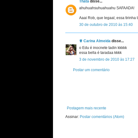
Thata
disse...
ahuhuahsuhuahuahu SAFAADA!
Aaai Rob, que legaal, essa tirinha 
30 de outubro de 2010 às 15:40
♕ Carina Almeida
disse...
o Edu é inocnete tadin kkkkk
essa bella é taradaa kkkk
3 de novembro de 2010 às 17:27
Postar um comentário
Postagem mais recente
Assinar:
Postar comentários (Atom)