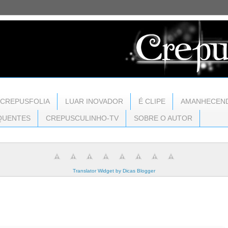
CREPUSFOLIA
LUAR INOVADOR
É CLIPE
AMANHECEN
QUENTES
CREPUSCULINHO-TV
SOBRE O AUTOR
Translator Widget by Dicas Blogger