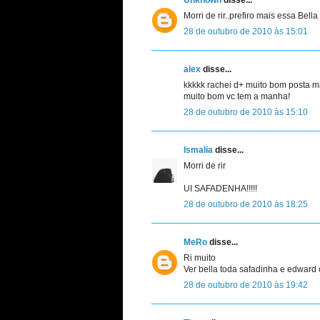
Morri de rir..prefiro mais essa Bel
28 de outubro de 2010 às 15:01
alex
disse...
kkkkk rachei d+ muito bom posta m
muito bom vc tem a manha!
28 de outubro de 2010 às 15:10
Ismalia
disse...
Morri de rir
UI SAFADENHA!!!!!
28 de outubro de 2010 às 18:25
MeRo
disse...
Ri muito
Ver bella toda safadinha e edward
28 de outubro de 2010 às 19:42