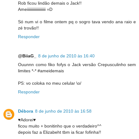
Rob ficou lindão demais o Jack!!
Ameiiiiiiiiiiiiiiiiiiii =D
Só num vi o filme ontem pq o sogro tava vendo ana raio e
zé trovão!!
Responder
@BiiaG_
8 de junho de 2010 às 16:40
Ouunnn como fiko fofys o Jack versão Crepusculinho sem
limites *-* #ameidemais
PS: vo coloka no meu celular \o/
Responder
Débora
8 de junho de 2010 às 16:58
♥Adorei♥
ficou muito + bonitinho que o verdadeiro^^
depois faz a Elizabeht tbm ia ficar fofinha!!