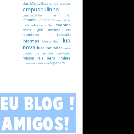
das Maravilhas
anjos caídos
crepusculinho
crepusculinho in rio
crepusculinho shop
crepusfolia
eventos
dvds
eduardo colher
gibi
filmes
histórias em
quadrinhos
ilustração
lua
informes
johnny depp
nova
luar inovador
news
papéis de parede
pré-venda
sem limites
robson reis
wallpapers
turma de mônica