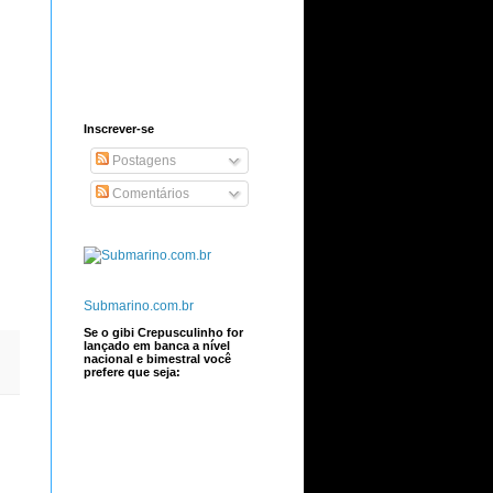
Inscrever-se
Postagens
Comentários
Submarino.com.br
Se o gibi Crepusculinho for
lançado em banca a nível
nacional e bimestral você
prefere que seja: