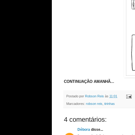
CONTINUAÇÃO AMANHÃ...
Postado por
Robson Reis
às
11:01
Marcadores:
robson reis
,
tirinhas
4 comentários:
Débora
disse...