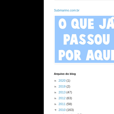
Submarino.com.br
Arquivo do blog
►
2020
(1)
►
2019
(2)
►
2013
(47)
►
2012
(63)
►
2011
(58)
▼
2010
(163)