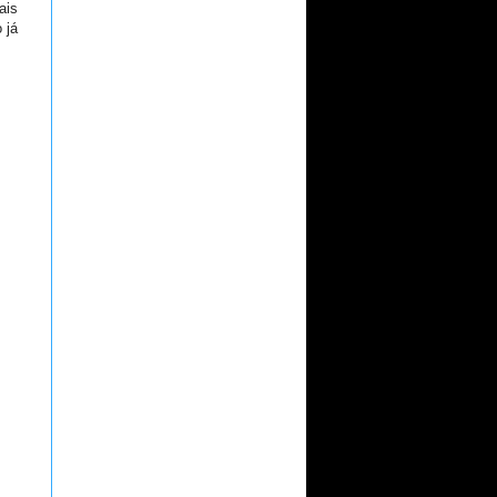
ais
 já