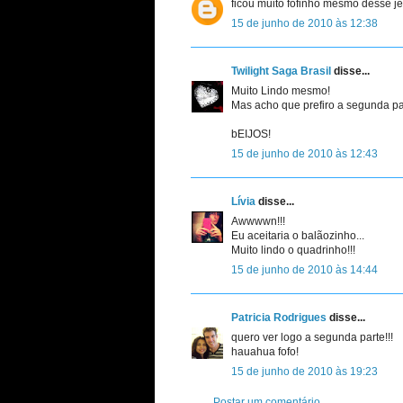
ficou muito fofinho mesmo desse je
15 de junho de 2010 às 12:38
Twilight Saga Brasil
disse...
Muito Lindo mesmo!
Mas acho que prefiro a segunda p
bEIJOS!
15 de junho de 2010 às 12:43
Lívia
disse...
Awwwwn!!!
Eu aceitaria o balãozinho...
Muito lindo o quadrinho!!!
15 de junho de 2010 às 14:44
Patricia Rodrigues
disse...
quero ver logo a segunda parte!!!
hauahua fofo!
15 de junho de 2010 às 19:23
Postar um comentário