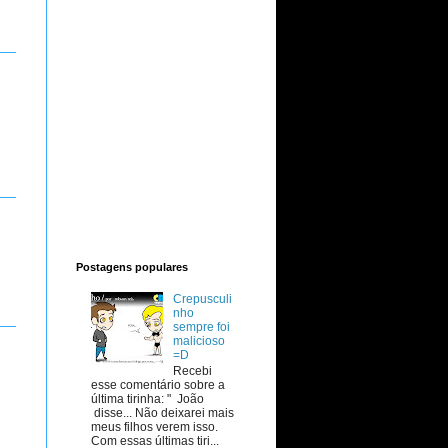
Postagens populares
Crepusculi
nho
sempre foi
malicioso
=D
Recebi
esse comentário sobre a
última tirinha: " João
disse... Não deixarei mais
meus filhos verem isso.
Com essas últimas tiri...