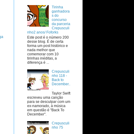
Tirinha
ganhadora
s do
concurso
da parceria
Crepusculi
nho2 anos/ Foforks
ga
Este post é o número 200
desse blog. É de certa
forma um post histórico e
nada melhor que
comemorar com 10
tirinhas inéditas, a
diferença é ...
Crepusculi
nho 118 -
Back to
December..
.
Taylor Swift
escreveu uma canção
para se desculpar com um
ex-namorado, à música
em questão é "Back To
December".
Crepusculi
nho 75