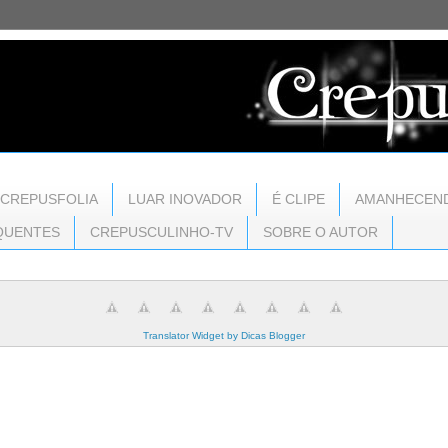
CREPUSFOLIA
LUAR INOVADOR
É CLIPE
AMANHECEN
QUENTES
CREPUSCULINHO-TV
SOBRE O AUTOR
Translator Widget by Dicas Blogger