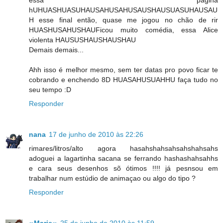
hUHUASHUASUHAUSAHUSAHUSAUSHAUSUASUHAUSAU
H esse final então, quase me jogou no chão de rir
HUASHUSAHUSHAUFicou muito comédia, essa Alice
violenta HAUSUSHAUSHAUSHAU
Demais demais...
Ahh isso é melhor mesmo, sem ter datas pro povo ficar te
cobrando e enchendo 8D HUASAHUSUAHHU faça tudo no
seu tempo :D
Responder
nana
17 de junho de 2010 às 22:26
rimares/litros/alto agora hasahshahsahsahshahsahs
adoguei a lagartinha sacana se ferrando hashashahsahhs
e cara seus desenhos sõ ótimos !!!! já pesnsou em
trabalhar num estúdio de animaçao ou algo do tipo ?
Responder
ღMarieღ
25 de junho de 2010 às 11:59