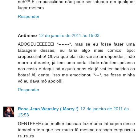
neh?!! E crepusculinho não pode ser tatuado em qualquer
lugar rsrsrsrs
Responder
Anônimo
12 de janeiro de 2011 às 15:03
ADOGEUEEEEEEI *-------*, mas se eu fosse fazer uma
tatuagem dessas, eu faria algo mais comico, tipo:
crepusculinho! Obvio que ela não vai se arrenpender, :não
morreu durante, já tem uma certa idade não tem pelanca
nas costa e daqui há alguns anos ela já vai ter batidos as
botas! Ai, gente, isso me emocionou *---*, se fosse minha
vó eu dava mô apoio!!!
Responder
Rose Jean Weasley (.Marry.!)
12 de janeiro de 2011 às
15:53
GENTEEEE que mulher loucaaa fazer uma tatuagem desse
tamanho tem que ser muito fã mesmo da saga crepusculo
rs..rs..rs