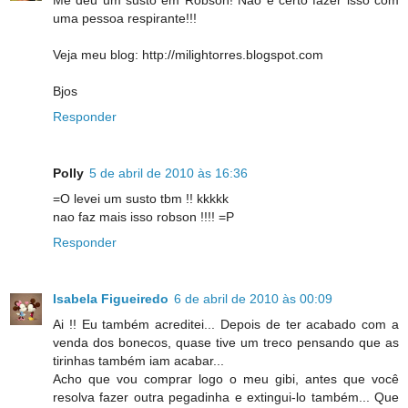
Me deu um susto em Robson! Não é certo fazer isso com
uma pessoa respirante!!!
Veja meu blog: http://milightorres.blogspot.com
Bjos
Responder
Polly
5 de abril de 2010 às 16:36
=O levei um susto tbm !! kkkkk
nao faz mais isso robson !!!! =P
Responder
Isabela Figueiredo
6 de abril de 2010 às 00:09
Ai !! Eu também acreditei... Depois de ter acabado com a
venda dos bonecos, quase tive um treco pensando que as
tirinhas também iam acabar...
Acho que vou comprar logo o meu gibi, antes que você
resolva fazer outra pegadinha e extingui-lo também... Que