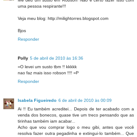
Me deu um susto em Robson! Não é certo fazer isso com
uma pessoa respirante!!!
Veja meu blog: http://milightorres.blogspot.com
Bjos
Responder
Polly
5 de abril de 2010 às 16:36
=O levei um susto tbm !! kkkkk
nao faz mais isso robson !!!! =P
Responder
Isabela Figueiredo
6 de abril de 2010 às 00:09
Ai !! Eu também acreditei... Depois de ter acabado com a
venda dos bonecos, quase tive um treco pensando que as
tirinhas também iam acabar...
Acho que vou comprar logo o meu gibi, antes que você
resolva fazer outra pegadinha e extingui-lo também... Que