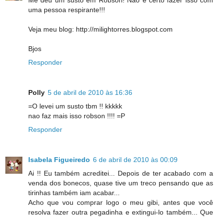
Me deu um susto em Robson! Não é certo fazer isso com
uma pessoa respirante!!!
Veja meu blog: http://milightorres.blogspot.com
Bjos
Responder
Polly
5 de abril de 2010 às 16:36
=O levei um susto tbm !! kkkkk
nao faz mais isso robson !!!! =P
Responder
Isabela Figueiredo
6 de abril de 2010 às 00:09
Ai !! Eu também acreditei... Depois de ter acabado com a
venda dos bonecos, quase tive um treco pensando que as
tirinhas também iam acabar...
Acho que vou comprar logo o meu gibi, antes que você
resolva fazer outra pegadinha e extingui-lo também... Que