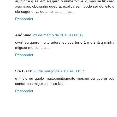
ai, p qt é q sai em eu qero o numero 1 e 2, mas se fik caro
assim po, obolsinho quebra, explica se n pode ser do jeito q
ela sugeriu, valeu amei as tirinhas..
Responder
Anônimo
29 de março de 2011 às 08:12
own" eu quero,muito adorei!eu vou ter o 1 e o 2 já q minha
miguxa me contou...
Responder
Sra.Black
29 de março de 2011 às 08:17
q lindio eu quelo muito,muito,muito mesmo eu adorei vou
contar pas miguxas...kiss,kiss
Responder