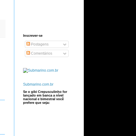
Inscrever-se
Postagens
Comentários
Submarino.com.br
Se o gibi Crepusculinho for
lançado em banca a nível
nacional e bimestral você
prefere que seja: