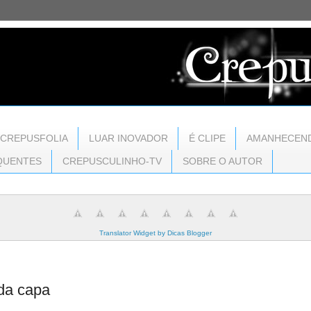
CREPUSFOLIA
LUAR INOVADOR
É CLIPE
AMANHECEN
QUENTES
CREPUSCULINHO-TV
SOBRE O AUTOR
Translator Widget by Dicas Blogger
 da capa