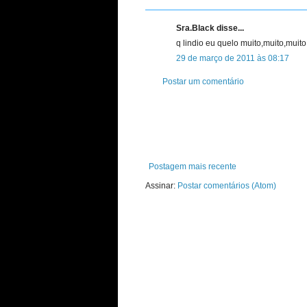
Sra.Black disse...
q lindio eu quelo muito,muito,muit
29 de março de 2011 às 08:17
Postar um comentário
Postagem mais recente
Assinar:
Postar comentários (Atom)