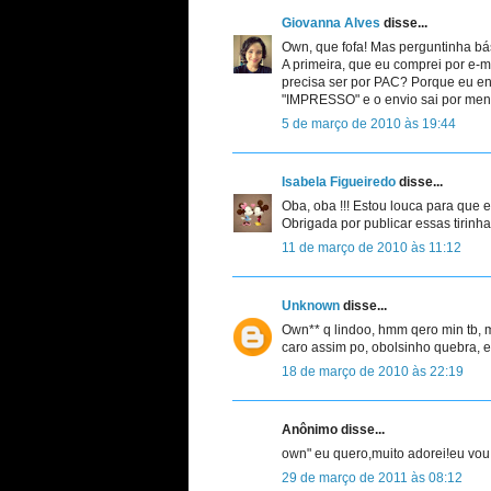
Giovanna Alves
disse...
Own, que fofa! Mas perguntinha bási
A primeira, que eu comprei por e-m
precisa ser por PAC? Porque eu env
"IMPRESSO" e o envio sai por men
5 de março de 2010 às 19:44
Isabela Figueiredo
disse...
Oba, oba !!! Estou louca para que
Obrigada por publicar essas tirinhas
11 de março de 2010 às 11:12
Unknown
disse...
Own** q lindoo, hmm qero min tb, m
caro assim po, obolsinho quebra, ex
18 de março de 2010 às 22:19
Anônimo disse...
own" eu quero,muito adorei!eu vou 
29 de março de 2011 às 08:12