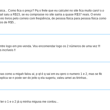
ca... Como fica o preço? Pq o frete que eu calculei no site fica muito caro! o.o
ail saiu a R$15, se eu comprasse no site sairia a quase R$37 reais. O envio
io livros pelo correio com freqüência, de pessoa física para pessoa física como
os de R$5...
 entre logo em pre-venda. Vou encomendar logo os 2 números de uma vez !!!
 incríveis !!
as como a migah falou ai, p qt é q sai em eu qero o numero 1 e 2, mas se fik
plica se n pode ser do jeito q ela sugeriu, valeu amei as tirinhas..
ter o 1 e o 2 já q minha miguxa me contou...