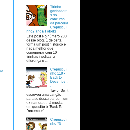
Tirinha
ganhadora
s do
concurso
da parceria
Crepusculi
nho2 anos/ Foforks
Este post é o número 200
desse blog. É de certa
forma um post histórico e
nada melhor que
comemorar com 10
tirinhas inéditas, a
diferença é ...
Crepusculi
ga
nho 118 -
Back to
December..
.
Taylor Swift
escreveu uma canção
para se desculpar com um
ex-namorado, à música
em questão é "Back To
December".
Crepusculi
nho 75