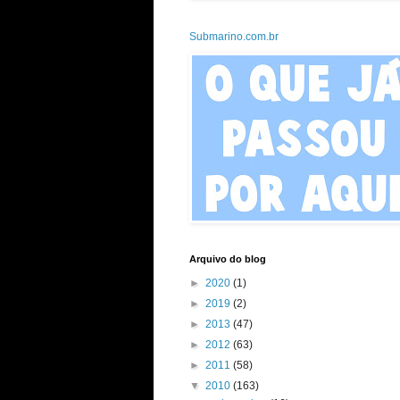
Submarino.com.br
Arquivo do blog
►
2020
(1)
►
2019
(2)
►
2013
(47)
►
2012
(63)
►
2011
(58)
▼
2010
(163)