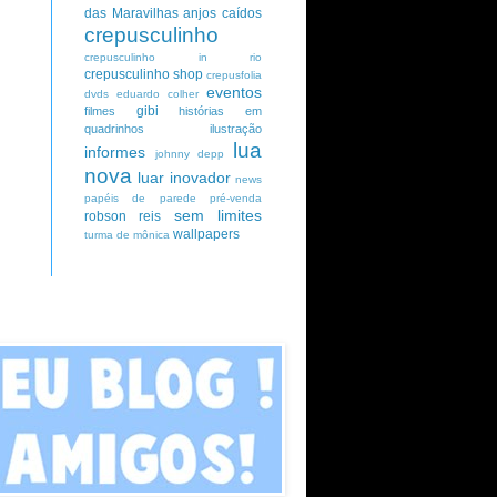
das Maravilhas
anjos caídos
crepusculinho
crepusculinho in rio
crepusculinho shop
crepusfolia
eventos
dvds
eduardo colher
gibi
filmes
histórias em
quadrinhos
ilustração
lua
informes
johnny depp
nova
luar inovador
news
papéis de parede
pré-venda
sem limites
robson reis
wallpapers
turma de mônica