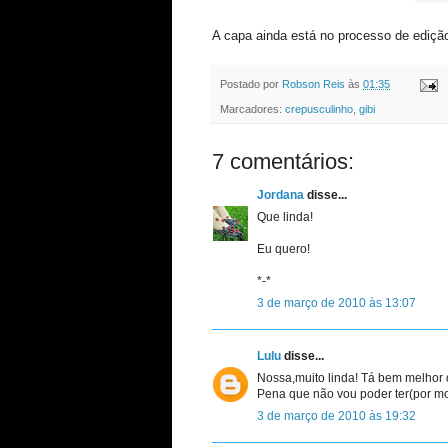
A capa ainda está no processo de edição
Postado por
Robson Reis
às
01:35
Marcadores:
crepusculinho
,
gibi
7 comentários:
Jordana
disse...
Que linda!
Eu quero!
*-*
3 de março de 2010 às 13:07
Lulu
disse...
Nossa,muito linda! Tá bem melhor 
Pena que não vou poder ter(por mot
3 de março de 2010 às 19:32