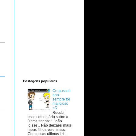
Postagens populares
Crepusculi
nho
sempre foi
malicioso
=D
Recebi
esse comentário sobre a
última tirinha: " João
disse... Não deixarei mais
meus filhos verem isso.
Com essas últimas tiri...