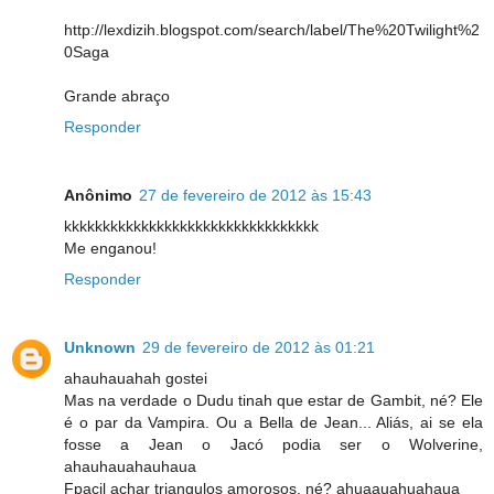
http://lexdizih.blogspot.com/search/label/The%20Twilight%2
0Saga
Grande abraço
Responder
Anônimo
27 de fevereiro de 2012 às 15:43
kkkkkkkkkkkkkkkkkkkkkkkkkkkkkkkkk
Me enganou!
Responder
Unknown
29 de fevereiro de 2012 às 01:21
ahauhauahah gostei
Mas na verdade o Dudu tinah que estar de Gambit, né? Ele
é o par da Vampira. Ou a Bella de Jean... Aliás, ai se ela
fosse a Jean o Jacó podia ser o Wolverine,
ahauhauahauhaua
Fpacil achar triangulos amorosos, né? ahuaauahuahaua