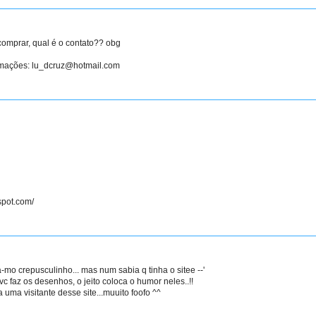
 comprar, qual é o contato?? obg
rmações: lu_dcruz@hotmail.com
gspot.com/
-mo crepusculinho... mas num sabia q tinha o sitee --'
vc faz os desenhos, o jeito coloca o humor neles..!!
 uma visitante desse site...muuito foofo ^^