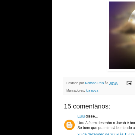
Postado por
Robson Reis
às
18:34
Marcadores:
lua nova
15 comentários:
Lulu
disse...
Uau!Até em desenho o Jacob é b
Se bem que pra mim tá bombado 
20 de dezembro de 2009 às 15:06