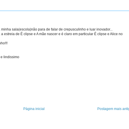
 minha sala(escola)não para de falar de crepusculinho e luar inovador...
 estreia de É clipse e A mãe nascer e é claro em particular É clipse e Alice no
nho!!!
 e lindissimo
Página inicial
Postagem mais anti