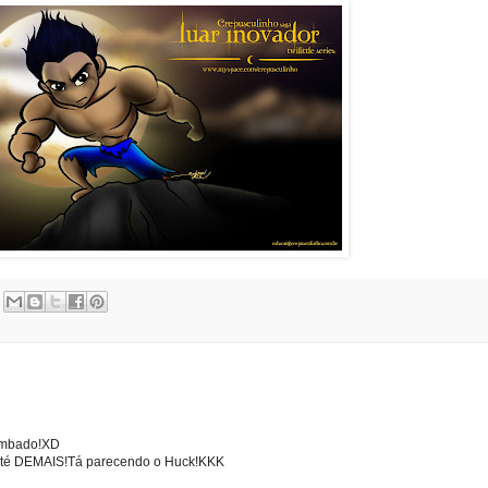
ombado!XD
até DEMAIS!Tá parecendo o Huck!KKK