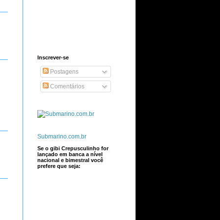
Inscrever-se
Postagens
Comentários
Submarino.com.br
Se o gibi Crepusculinho for
lançado em banca a nível
nacional e bimestral você
prefere que seja: