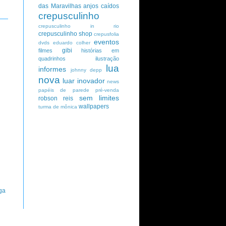
das Maravilhas
anjos caídos
crepusculinho
crepusculinho in rio
crepusculinho shop
crepusfolia
eventos
dvds
eduardo colher
gibi
filmes
histórias em
quadrinhos
ilustração
lua
informes
johnny depp
nova
luar inovador
news
papéis de parede
pré-venda
sem limites
robson reis
wallpapers
turma de mônica
ga