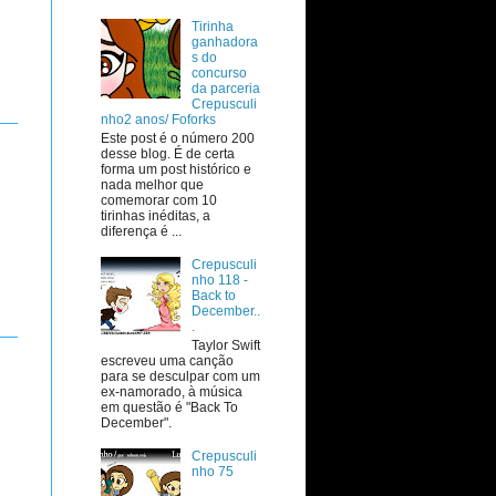
Tirinha
ganhadora
s do
concurso
da parceria
Crepusculi
nho2 anos/ Foforks
Este post é o número 200
desse blog. É de certa
forma um post histórico e
nada melhor que
comemorar com 10
tirinhas inéditas, a
diferença é ...
Crepusculi
nho 118 -
Back to
December..
.
Taylor Swift
escreveu uma canção
para se desculpar com um
ex-namorado, à música
em questão é "Back To
December".
Crepusculi
nho 75