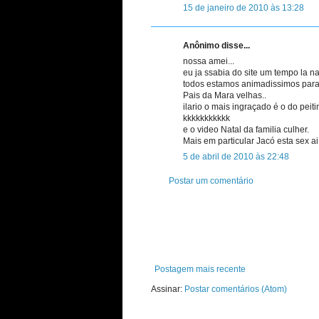
15 de janeiro de 2010 às 13:28
Anônimo disse...
nossa amei...
eu ja ssabia do site um tempo la na
todos estamos animadissimos para a
Pais da Mara velhas..
ilario o mais ingraçado é o do peiti
kkkkkkkkkkk
e o video Natal da familia culher.
Mais em particular Jacó esta sex ai
5 de abril de 2010 às 22:48
Postar um comentário
Postagem mais recente
Assinar:
Postar comentários (Atom)