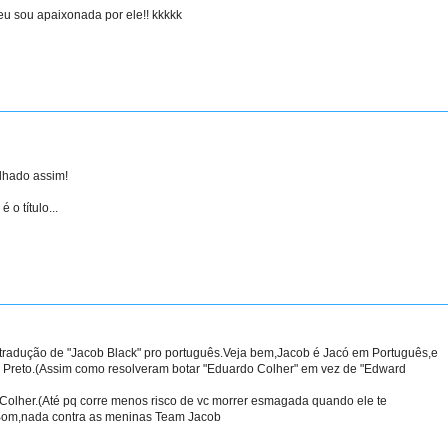
u sou apaixonada por ele!! kkkkk
lhado assim!
o título...
 tradução de "Jacob Black" pro português.Veja bem,Jacob é Jacó em Português,e
có Preto.(Assim como resolveram botar "Eduardo Colher" em vez de "Edward
Colher.(Até pq corre menos risco de vc morrer esmagada quando ele te
)Bom,nada contra as meninas Team Jacob