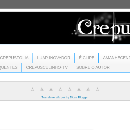
CREPUSFOLIA
LUAR INOVADOR
É CLIPE
AMANHECEN
QUENTES
CREPUSCULINHO-TV
SOBRE O AUTOR
Translator Widget by Dicas Blogger