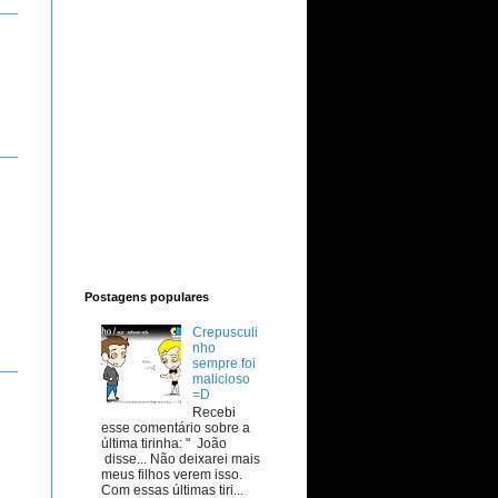
Postagens populares
Crepusculi
nho
sempre foi
malicioso
=D
Recebi
esse comentário sobre a
última tirinha: " João
disse... Não deixarei mais
meus filhos verem isso.
Com essas últimas tiri...