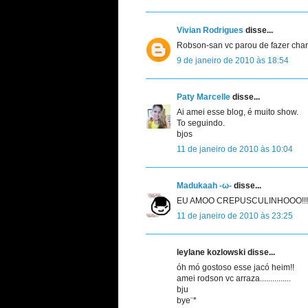
Vivian Rodrigues
disse...
Robson-san vc parou de fazer cha
9 de janeiro de 2010 às 18:54
Paty Marcelle
disse...
Ai amei esse blog, é muito show.
To seguindo.
bjos
11 de janeiro de 2010 às 10:04
Madukaah -ω-
disse...
EU AMOO CREPUSCULINHOOO!!!! E
11 de janeiro de 2010 às 23:25
leylane kozlowski disse...
óh mó gostoso esse jacó heim!!
amei rodson vc arraza...............
bju
bye¨*