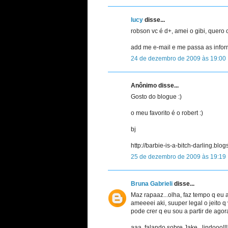
lucy
disse...
robson vc é d+, amei o gibi, quero
add me e-mail e me passa as info
24 de dezembro de 2009 às 19:00
Anônimo disse...
Gosto do blogue :)
o meu favorito é o robert :)
bj
http://barbie-is-a-bitch-darling.blo
25 de dezembro de 2009 às 19:19
Bruna Gabrieli
disse...
Maz rapaaz...olha, faz tempo q eu a
ameeeei aki, suuper legal o jeito q 
pode crer q eu sou a partir de agora
aaa, falando sobre Jake...lindooo!!!