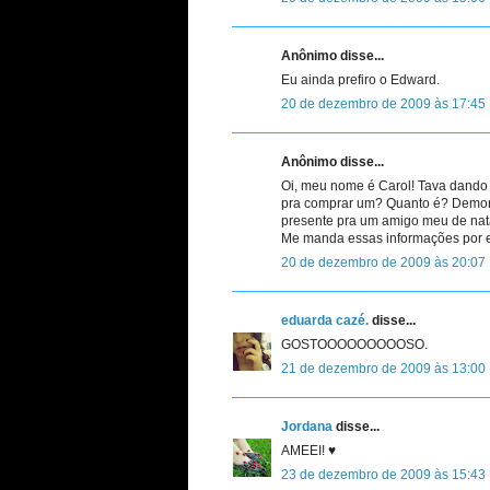
Anônimo disse...
Eu ainda prefiro o Edward.
20 de dezembro de 2009 às 17:45
Anônimo disse...
Oi, meu nome é Carol! Tava dando 
pra comprar um? Quanto é? Demora
presente pra um amigo meu de natal,
Me manda essas informações por e-
20 de dezembro de 2009 às 20:07
eduarda cazé.
disse...
GOSTOOOOOOOOOSO.
21 de dezembro de 2009 às 13:00
Jordana
disse...
AMEEI! ♥
23 de dezembro de 2009 às 15:43