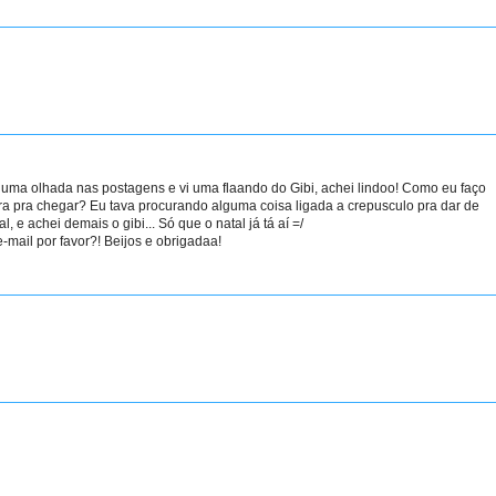
uma olhada nas postagens e vi uma flaando do Gibi, achei lindoo! Como eu faço
 pra chegar? Eu tava procurando alguma coisa ligada a crepusculo pra dar de
 e achei demais o gibi... Só que o natal já tá aí =/
mail por favor?! Beijos e obrigadaa!