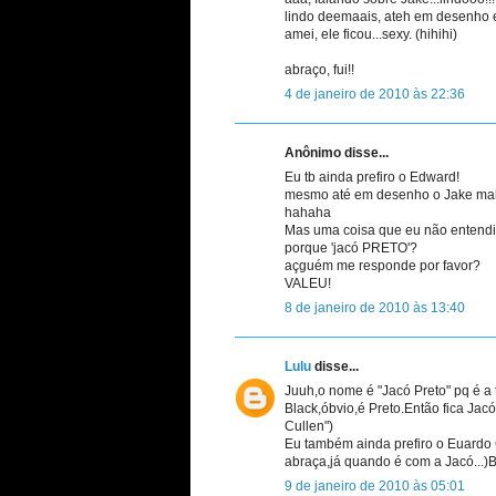
lindo deemaais, ateh em desenho e
amei, ele ficou...sexy. (hihihi)
abraço, fui!!
4 de janeiro de 2010 às 22:36
Anônimo disse...
Eu tb ainda prefiro o Edward!
mesmo até em desenho o Jake ma
hahaha
Mas uma coisa que eu não entendi é 
porque 'jacó PRETO'?
açguém me responde por favor?
VALEU!
8 de janeiro de 2010 às 13:40
Lulu
disse...
Juuh,o nome é "Jacó Preto" pq é a
Black,óbvio,é Preto.Então fica Ja
Cullen")
Eu também ainda prefiro o Euardo 
abraça,já quando é com a Jacó...
9 de janeiro de 2010 às 05:01