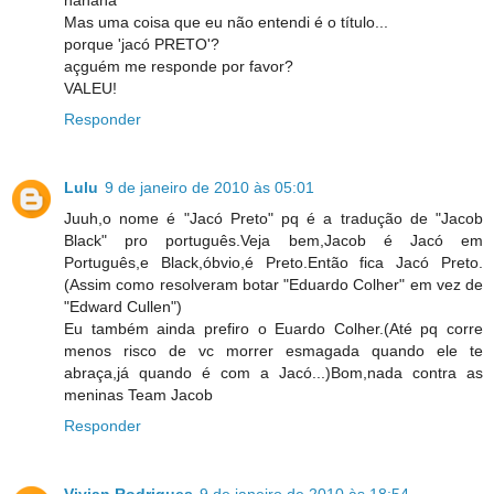
Mas uma coisa que eu não entendi é o título...
porque 'jacó PRETO'?
açguém me responde por favor?
VALEU!
Responder
Lulu
9 de janeiro de 2010 às 05:01
Juuh,o nome é "Jacó Preto" pq é a tradução de "Jacob
Black" pro português.Veja bem,Jacob é Jacó em
Português,e Black,óbvio,é Preto.Então fica Jacó Preto.
(Assim como resolveram botar "Eduardo Colher" em vez de
"Edward Cullen")
Eu também ainda prefiro o Euardo Colher.(Até pq corre
menos risco de vc morrer esmagada quando ele te
abraça,já quando é com a Jacó...)Bom,nada contra as
meninas Team Jacob
Responder
Vivian Rodrigues
9 de janeiro de 2010 às 18:54