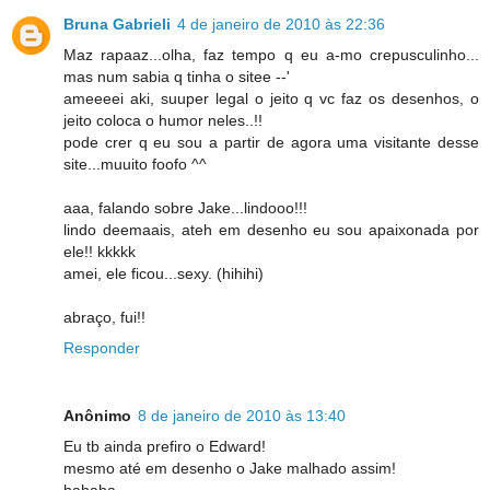
Bruna Gabrieli
4 de janeiro de 2010 às 22:36
Maz rapaaz...olha, faz tempo q eu a-mo crepusculinho...
mas num sabia q tinha o sitee --'
ameeeei aki, suuper legal o jeito q vc faz os desenhos, o
jeito coloca o humor neles..!!
pode crer q eu sou a partir de agora uma visitante desse
site...muuito foofo ^^
aaa, falando sobre Jake...lindooo!!!
lindo deemaais, ateh em desenho eu sou apaixonada por
ele!! kkkkk
amei, ele ficou...sexy. (hihihi)
abraço, fui!!
Responder
Anônimo
8 de janeiro de 2010 às 13:40
Eu tb ainda prefiro o Edward!
mesmo até em desenho o Jake malhado assim!
hahaha