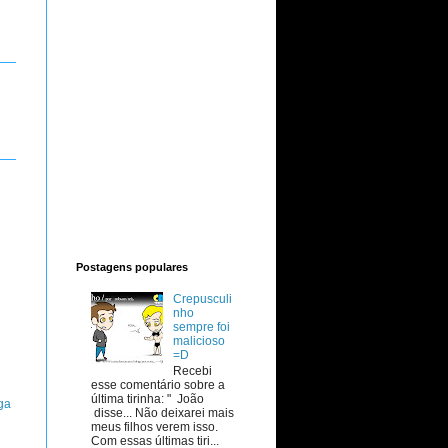
Postagens populares
Crepusculi
nho
sempre foi
malicioso
=D
Recebi
esse comentário sobre a
última tirinha: " João
ga
disse... Não deixarei mais
meus filhos verem isso.
Com essas últimas tiri...