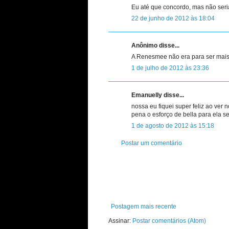
Eu até que concordo, mas não seria
22 de junho de 2012 às 18:04
Anônimo disse...
A Renesmee não era para ser mais
1 de julho de 2012 às 23:36
Emanuelly disse...
nossa eu fiquei super feliz ao ver
pena o esforço de bella para ela 
1 de agosto de 2012 às 15:18
Postar um comentário
Postagem mais recente
Assinar:
Postar comentários (Atom)