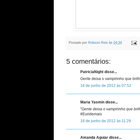
Postado por
Robson Reis
às
04:34
5 comentários:
PatriciaNight disse...
Gente deixa o vampirinho que brilha
18 de junho de 2012 às 07:52
Maria Yasmin disse...
"
Gente deixa o vampirinho que brilh
#Euridemais
18 de junho de 2012 às 11:29
Amanda Aguiar disse...