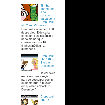
Tirinha
ganhadora
s do
concurso
da parceria
Crepusculi
nho2 anos/ Foforks
Este post é o número 200
desse blog. É de certa
forma um post histórico e
nada melhor que
comemorar com 10
tirinhas inéditas, a
diferença é ...
Crepusculi
nho 118 -
Back to
December..
.
Taylor Swift
escreveu uma canção
para se desculpar com um
ex-namorado, à música
em questão é "Back To
December".
Crepusculi
nho 75