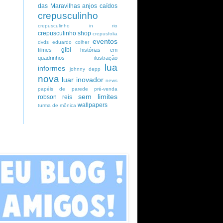
das Maravilhas
anjos caídos
crepusculinho
crepusculinho in rio
crepusculinho shop
crepusfolia
eventos
dvds
eduardo colher
gibi
filmes
histórias em
quadrinhos
ilustração
lua
informes
johnny depp
nova
luar inovador
news
papéis de parede
pré-venda
sem limites
robson reis
wallpapers
turma de mônica