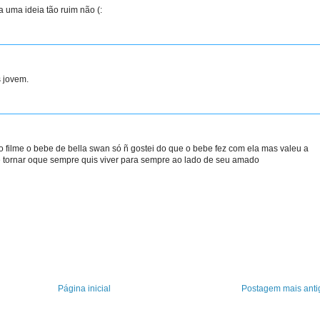
 uma ideia tão ruim não (:
 jovem.
 no filme o bebe de bella swan só ñ gostei do que o bebe fez com ela mas valeu a
se tornar oque sempre quis viver para sempre ao lado de seu amado
Página inicial
Postagem mais anti