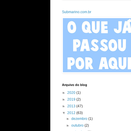
Submarino.com.br
Arquivo do blog
►
2020
(1)
►
2019
(2)
►
2013
(47)
▼
2012
(63)
►
dezembro
(1)
►
outubro
(2)