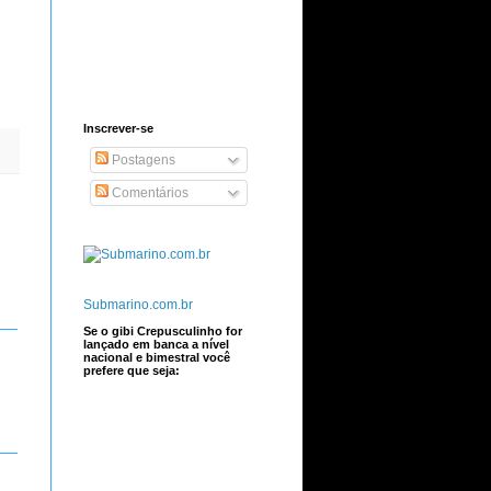
Inscrever-se
Postagens
Comentários
Submarino.com.br
Se o gibi Crepusculinho for
lançado em banca a nível
nacional e bimestral você
prefere que seja: