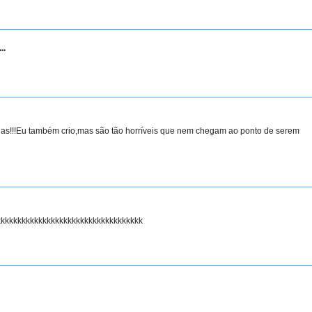
..
has!!!Eu também crio,mas são tão horríveis que nem chegam ao ponto de serem
kkkkkkkkkkkkkkkkkkkkkkkkkkkkkkkkkkkk