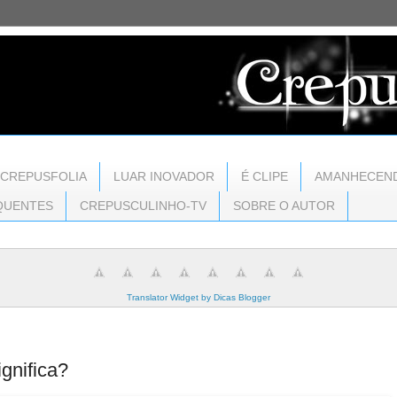
CREPUSFOLIA
LUAR INOVADOR
É CLIPE
AMANHECEN
QUENTES
CREPUSCULINHO-TV
SOBRE O AUTOR
Translator Widget by Dicas Blogger
nifica?