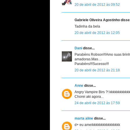
20 de abril de 2012 às 09:52
Gabriele Oliveira Agostinho disse.
Tadinha da bela
20 de abril de 2012 às 12:05
Dani
disse...
Parabéns Robson!!!Amo suas tirin
amadoras.Mas....
Parabéns!!!Sucesso!!!
20 de abril de 2012 às 21:18
Anne
disse...
Angry Vampire Birs ?! kkkkkkkkkk
Chorei aki agora...
24 de abril de 2012 às 17:59
marta aline
disse...
d+ eu ameikkkkkkkkkkkkkkkk