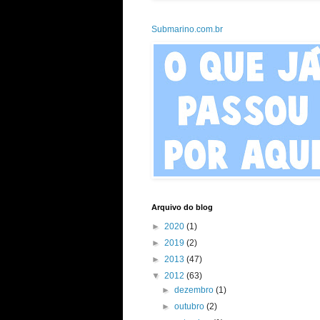
Submarino.com.br
Arquivo do blog
►
2020
(1)
►
2019
(2)
►
2013
(47)
▼
2012
(63)
►
dezembro
(1)
►
outubro
(2)