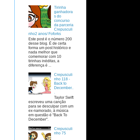
Tirinha
ganhadora
s do
concurso
da parceria
Crepusculi
nho2 anos/ Foforks
Este post é o número 200
desse blog. É de certa
forma um post histórico e
nada melhor que
comemorar com 10
tirinhas inéditas, a
diferença é ...
Crepusculi
nho 118 -
Back to
December..
.
Taylor Swift
escreveu uma canção
para se desculpar com um
ex-namorado, à música
em questão é "Back To
December".
Crepusculi
nho 75