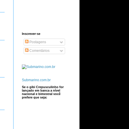
Inscrever-se
Postagens
Comentários
Submarino.com.br
Se o gibi Crepusculinho for
lançado em banca a nível
nacional e bimestral você
prefere que seja: