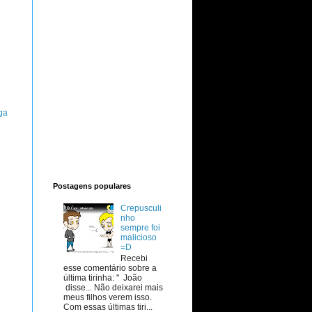
ga
Postagens populares
Crepusculi
nho
sempre foi
malicioso
=D
Recebi
esse comentário sobre a
última tirinha: " João
disse... Não deixarei mais
meus filhos verem isso.
Com essas últimas tiri...