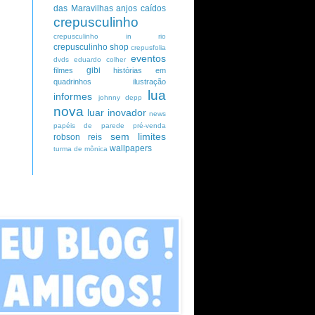
das Maravilhas
anjos caídos
crepusculinho
crepusculinho in rio
crepusculinho shop
crepusfolia
eventos
dvds
eduardo colher
gibi
filmes
histórias em
quadrinhos
ilustração
lua
informes
johnny depp
nova
luar inovador
news
papéis de parede
pré-venda
sem limites
robson reis
wallpapers
turma de mônica