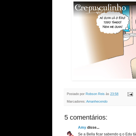
Postado por
Robson Reis
às
23:58
Marcadores:
Amanhecendo
5 comentários:
Amy
disse...
Se a Bella ficar sabendo q o Edu t