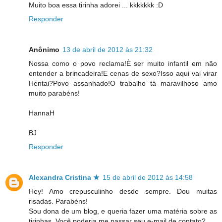
Muito boa essa tirinha adorei ... kkkkkkk :D
Responder
Anônimo
13 de abril de 2012 às 21:32
Nossa como o povo reclama!È ser muito infantil em não
entender a brincadeira!E cenas de sexo?Isso aqui vai virar
Hentai?Povo assanhado!O trabalho tá maravilhoso amo
muito parabéns!
HannaH
BJ
Responder
Alexandra Cristina ★
15 de abril de 2012 às 14:58
Hey! Amo crepusculinho desde sempre. Dou muitas
risadas. Parabéns!
Sou dona de um blog, e queria fazer uma matéria sobre as
tirinhas. Você poderia me passar seu e-mail de contato?