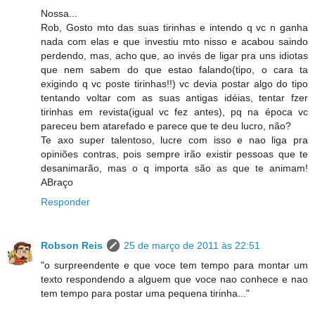
Nossa...
Rob, Gosto mto das suas tirinhas e intendo q vc n ganha
nada com elas e que investiu mto nisso e acabou saindo
perdendo, mas, acho que, ao invés de ligar pra uns idiotas
que nem sabem do que estao falando(tipo, o cara ta
exigindo q vc poste tirinhas!!) vc devia postar algo do tipo
tentando voltar com as suas antigas idéias, tentar fzer
tirinhas em revista(igual vc fez antes), pq na época vc
pareceu bem atarefado e parece que te deu lucro, não?
Te axo super talentoso, lucre com isso e nao liga pra
opiniões contras, pois sempre irão existir pessoas que te
desanimarão, mas o q importa são as que te animam!
ABraço
Responder
Robson Reis
25 de março de 2011 às 22:51
"o surpreendente e que voce tem tempo para montar um
texto respondendo a alguem que voce nao conhece e nao
tem tempo para postar uma pequena tirinha..."