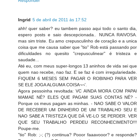
Responder
Ingrid
5 de abril de 2011 às 17:52
ahh! quer saber? eu tambem passo aqui todo o santo dia,
espero posts e saio descepcionada.. NUNCA RAIVOSA.
mas sim triste. Eu amo crepusculinho de coração e a unica
coisa que me causa saber que "tio" Rob está passando por
dificuldades no quesito "crepusculinear" é tristeza e
saudade...
Até eu, com meus super-longos 13 aninhos de vida sei que
quem nao recebe, nao faz. E se faz é com irregulariedade.
FIQUEM 6 MESES SEM PAGAR O ROBINHO PARA VER
SE ELE JOGA ALGUMA COISA¬¬'.
Agora pessoinha revoltada: VC AINDA MORA COM PAPAI
MAMAE NÉ? ELES QUE PAGAM SUAS CONTAS NÉ? -
Porque os meus pagam as minhas. - NAO SABE O VALOR
DE RECEBER UM DINHEIRO DE UM TRABALHO SEU E
NAO SABE A TRISTEZA QUE DÁ VE-LO SE PERDER. VER
QUE SEU TRABALHO PERDEU RECONHECIMENTO!!!
Poupe-me.
"tio" Rob: ;-; (?) continua? Pooor faaavooor? e responde?