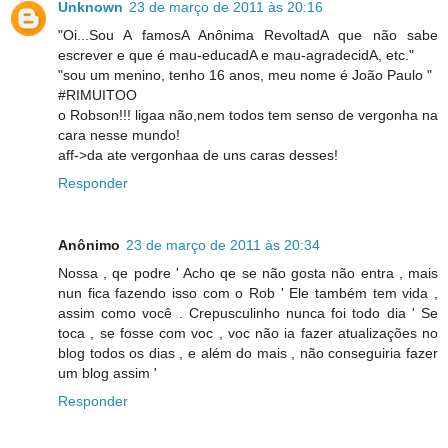
Unknown
23 de março de 2011 às 20:16
"Oi...Sou A famosA Anônima RevoltadA que não sabe
escrever e que é mau-educadA e mau-agradecidA, etc."
"sou um menino, tenho 16 anos, meu nome é João Paulo "
#RIMUITOO
o Robson!!! ligaa não,nem todos tem senso de vergonha na
cara nesse mundo!
aff->da ate vergonhaa de uns caras desses!
Responder
Anônimo
23 de março de 2011 às 20:34
Nossa , qe podre ' Acho qe se não gosta não entra , mais
nun fica fazendo isso com o Rob ' Ele também tem vida ,
assim como você . Crepusculinho nunca foi todo dia ' Se
toca , se fosse com voc , voc não ia fazer atualizações no
blog todos os dias , e além do mais , não conseguiria fazer
um blog assim '
Responder