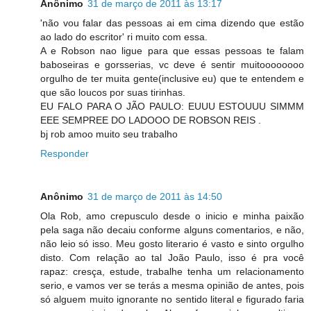
Anônimo
31 de março de 2011 às 13:17
'não vou falar das pessoas ai em cima dizendo que estão
ao lado do escritor' ri muito com essa.
A e Robson nao ligue para que essas pessoas te falam
baboseiras e gorsserias, vc deve é sentir muitoooooooo
orgulho de ter muita gente(inclusive eu) que te entendem e
que são loucos por suas tirinhas.
EU FALO PARA O JÃO PAULO: EUUU ESTOUUU SIMMM
EEE SEMPREE DO LADOOO DE ROBSON REIS .
bj rob amoo muito seu trabalho
Responder
Anônimo
31 de março de 2011 às 14:50
Ola Rob, amo crepusculo desde o inicio e minha paixão
pela saga não decaiu conforme alguns comentarios, e não,
não leio só isso. Meu gosto literario é vasto e sinto orgulho
disto. Com relação ao tal João Paulo, isso é pra você
rapaz: cresça, estude, trabalhe tenha um relacionamento
serio, e vamos ver se terás a mesma opinião de antes, pois
só alguem muito ignorante no sentido literal e figurado faria