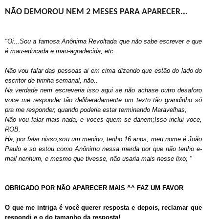
NÃO DEMOROU NEM 2 MESES PARA APARECER...
"Oi...Sou a famosa Anônima Revoltada que não sabe escrever e que
é mau-educada e mau-agradecida, etc.
Não vou falar das pessoas ai em cima dizendo que estão do lado do
escritor de tirinha semanal, não..
Na verdade nem escreveria isso aqui se não achase outro desaforo
voce me responder tão deliberadamente um texto tão grandinho só
pra me responder, quando poderia estar terminando Maravelhas;
Não vou falar mais nada, e voces quem se danem;Isso inclui voce,
ROB.
Ha, por falar nisso,sou um menino, tenho 16 anos, meu nome é João
Paulo e so estou como Anônimo nessa merda por que não tenho e-
mail nenhum, e mesmo que tivesse, não usaria mais nesse lixo; "
OBRIGADO POR NÃO APARECER MAIS ^^ FAZ UM FAVOR
O que me intriga é você querer resposta e depois, reclamar que
respondi e o do tamanho da resposta!