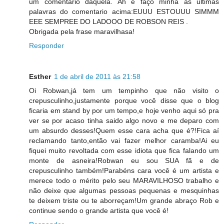
um comentario daquela. Ah e faço minha as ultimas
palavras do comentario acima:EUUU ESTOUUU SIMMM
EEE SEMPREE DO LADOOO DE ROBSON REIS .
Obrigada pela frase maravilhasa!
Responder
Esther
1 de abril de 2011 às 21:58
Oi Robwan,já tem um tempinho que não visito o
crepusculinho,justamente porque você disse que o blog
ficaria em stand by por um tempo,e hoje venho aqui só pra
ver se por acaso tinha saido algo novo e me deparo com
um absurdo desses!Quem esse cara acha que é?!Fica aí
reclamando tanto,então vai fazer melhor caramba!Ai eu
fiquei muito revoltada com esse idiota que fica falando um
monte de asneira!Robwan eu sou SUA fã e de
crepusculinho também!Parabéns cara você é um artista e
merece todo o mérito pelo seu MARAVILHOSO trabalho e
não deixe que algumas pessoas pequenas e mesquinhas
te deixem triste ou te aborreçam!Um grande abraço Rob e
continue sendo o grande artista que você é!