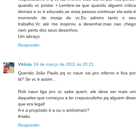
quando vc postar +.Lembre-se que quando alguem critica
demais e vc é educado,se essa pessoa continuar ela esta é
morrendo de inveja de vc.Eu admiro tanto o seu
trabalho.Vc até me inspirou a desenhar,mas nao chego
nem perto dos seus desenhos.
Um abraço.
Responder
Vitória
24 de março de 2011 às 20:21
Querido João Paulo pq vc naun vai pro inferno e fica por
lá? Se vc é assim...
Rob naun liga pro vc sabe quem, ele deve ser mais um
daqueles que começou a ler crepusculinho pq alguem disse
que era legal!
A e a propósito é a ou o anônima/o?
#rialto
Responder