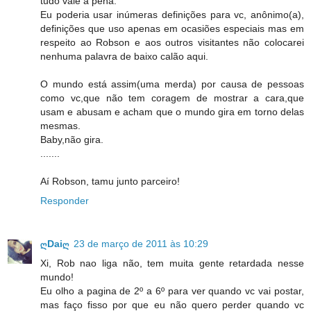
tudo vale a pena.
Eu poderia usar inúmeras definições para vc, anônimo(a),
definições que uso apenas em ocasiões especiais mas em
respeito ao Robson e aos outros visitantes não colocarei
nenhuma palavra de baixo calão aqui.
O mundo está assim(uma merda) por causa de pessoas
como vc,que não tem coragem de mostrar a cara,que
usam e abusam e acham que o mundo gira em torno delas
mesmas.
Baby,não gira.
.......
Aí Robson, tamu junto parceiro!
Responder
ღDaiღ
23 de março de 2011 às 10:29
Xi, Rob nao liga não, tem muita gente retardada nesse
mundo!
Eu olho a pagina de 2º a 6º para ver quando vc vai postar,
mas faço fisso por que eu não quero perder quando vc