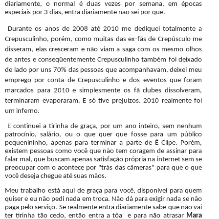
diariamente, o normal é duas vezes por semana, em épocas
especiais por 3 dias, entra diariamente não sei por que.
Durante os anos de 2008 até 2010 me dediquei totalmente a
Crepusculinho, porém, como muitas das ex-fãs de Crepúsculo me
disseram, elas cresceram e não viam a saga com os mesmo olhos
de antes e conseqüentemente Crepusculinho também foi deixado
de lado por uns 70% das pessoas que acompanhavam, deixei meu
emprego por conta de Crepusculinho e dos eventos que foram
marcados para 2010 e simplesmente os fã clubes dissolveram,
terminaram evaporaram. E só tive prejuizos. 2010 realmente foi
um inferno.
E continuei a tirinha de graça, por um ano inteiro, sem nenhum
patrocínio, salário, ou o que quer que fosse para um público
pequenininho, apenas para terminar a parte de É Clipe. Porém,
existem pessoas como você que não tem coragem de assinar para
falar mal, que buscam apenas satisfação própria na internet sem se
preocupar com o acontece por "trás das câmeras" para que o que
você deseja chegue até suas mãos.
Meu trabalho está aqui de graça para você, disponível para quem
quiser e eu não pedi nada em troca. Não dá para exigir nada se não
paga pelo serviço. Se realmente entra diariamente sabe que não vai
ter tirinha tão cedo, então entra a tôa
e para não atrasar
Mara