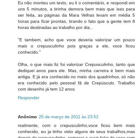
Eu não monteu um texto, eu li o comentário, e respondi em
uns 5 minutos, a tirinha demora bem mais que isso para
ser feita, as páginas da Mara Velhas levam em média 5
horas para ficar prontas, tirando o fato que a gente tem 8
horas destinadas ao trabalho por dia...
"E tambem, acho que voce deveria valorizar um pouco
mais o crepusculinho pois graças a ele, voce ficou
conhecido."
Olha, o que mais fiz foi valorizar Crepusculinho, tanto que
dediquei anos para ele. Mas, minha carreira é bem mais
antiga. E já era conhecido no meio dos quadrinhos, só não
era conhecido pelo pessoal fã de Crepúsculo. Trabalho
com desenho já tem 12 anos.
Responder
Anônimo
25 de março de 2011 às 23:52
realmente, com o crepusculinho,voce ficou bem mais
conhecido, eu ja tinho visto alguns de seus trabalhos,mas
depois do crepusculinho, comecei a ouvir falar de voce com