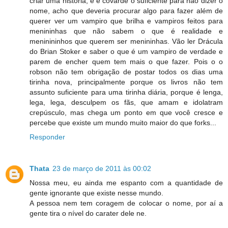
criar uma história, e é covarde o suficiente para não dizer o
nome, acho que deveria procurar algo para fazer além de
querer ver um vampiro que brilha e vampiros feitos para
menininhas que não sabem o que é realidade e
meninininhos que querem ser menininhas. Vão ler Drácula
do Brian Stoker e saber o que é um vampiro de verdade e
parem de encher quem tem mais o que fazer. Pois o o
robson não tem obrigação de postar todos os dias uma
tirinha nova, principalmente porque os livros não tem
assunto suficiente para uma tirinha diária, porque é lenga,
lega, lega, desculpem os fãs, que amam e idolatram
crepúsculo, mas chega um ponto em que você cresce e
percebe que existe um mundo muito maior do que forks...
Responder
Thata
23 de março de 2011 às 00:02
Nossa meu, eu ainda me espanto com a quantidade de
gente ignorante que existe nesse mundo.
A pessoa nem tem coragem de colocar o nome, por aí a
gente tira o nível do carater dele ne.