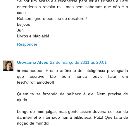
Se por um acaso ele recebesse para ler as tirinhas eu até
entenderia a revolta rs... mas bem sabemos que não é o
caso.
Robson, ignore ees tipo de desaforo!!
beijoos
Juh
Livros e blablablá
Responder
Giovanna Alves
22 de março de 2011 às 20:01
/ironiamodeon E este anônimo de inteligência privilegiada
que escreve tão bem nunca ouviu falar em
feed?/ironiamodeoff
Quem tá se fazendo de palhaço é ele. Nem precisa de
ajuda.
Longe de mim julgar, mas gente assim deveria ser banido
da internet e internado numa biblioteca. Putz! Que falta de
noção de mundo!