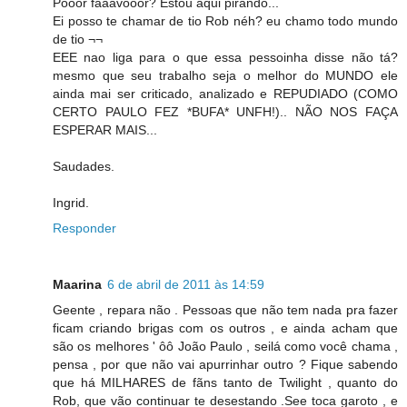
Pooor faaavooor? Estou aqui pirando...
Ei posso te chamar de tio Rob néh? eu chamo todo mundo
de tio ¬¬
EEE nao liga para o que essa pessoinha disse não tá?
mesmo que seu trabalho seja o melhor do MUNDO ele
ainda mai ser criticado, analizado e REPUDIADO (COMO
CERTO PAULO FEZ *BUFA* UNFH!).. NÃO NOS FAÇA
ESPERAR MAIS...
Saudades.
Ingrid.
Responder
Maarina
6 de abril de 2011 às 14:59
Geente , repara não . Pessoas que não tem nada pra fazer
ficam criando brigas com os outros , e ainda acham que
são os melhores ' ôô João Paulo , seilá como você chama ,
pensa , por que não vai apurrinhar outro ? Fique sabendo
que há MILHARES de fãns tanto de Twilight , quanto do
Rob, que vão continuar te desestando .See toca garoto , e