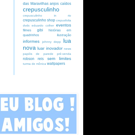
das Maravilhas
anjos caídos
crepusculinho
crepusculinho in rio
crepusculinho shop
crepusfolia
eventos
dvds
eduardo colher
gibi
filmes
histórias em
quadrinhos
ilustração
lua
informes
johnny depp
nova
luar inovador
news
papéis de parede
pré-venda
sem limites
robson reis
wallpapers
turma de mônica