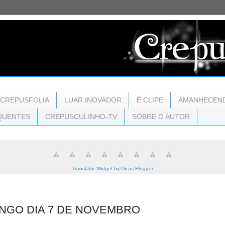
CREPUSFOLIA
LUAR INOVADOR
É CLIPE
AMANHECEN
QUENTES
CREPUSCULINHO-TV
SOBRE O AUTOR
Translator Widget by Dicas Blogger
OMINGO DIA 7 DE NOVEMBRO