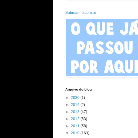
Submarino.com.br
Arquivo do blog
►
2020
(1)
►
2019
(2)
►
2013
(47)
►
2012
(63)
►
2011
(58)
▼
2010
(163)