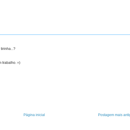
irinha...?
 trabalho. =)
Página inicial
Postagem mais anti