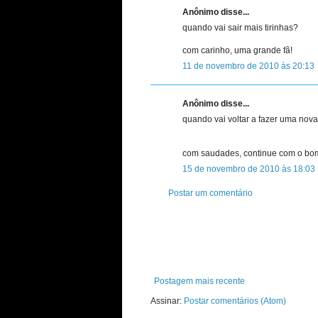
Anônimo disse...
quando vai sair mais tirinhas?
com carinho, uma grande fã!
11 de novembro de 2010 às 20:13
Anônimo disse...
quando vai voltar a fazer uma nova t
com saudades, continue com o bom
15 de novembro de 2010 às 18:03
Postar um comentário
Postagem mais recente
Assinar:
Postar comentários (Atom)