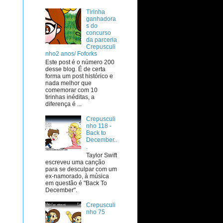
Tirinha
ganhadora
s do
concurso
da parceria
Crepusculi
nho2 anos/ Foforks
Este post é o número 200
desse blog. É de certa
forma um post histórico e
nada melhor que
comemorar com 10
tirinhas inéditas, a
diferença é ...
Crepusculi
nho 118 -
Back to
December..
.
Taylor Swift
escreveu uma canção
para se desculpar com um
ex-namorado, à música
em questão é "Back To
December".
Crepusculi
nho 75