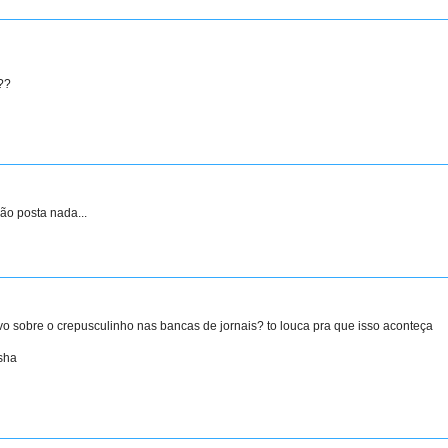
??
ão posta nada...
vo sobre o crepusculinho nas bancas de jornais? to louca pra que isso aconteça
usha