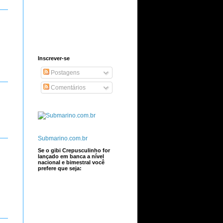
Inscrever-se
Postagens
Comentários
Submarino.com.br
Se o gibi Crepusculinho for
lançado em banca a nível
nacional e bimestral você
prefere que seja: