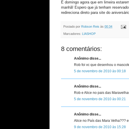
É domingo agora que em limeira estare
manhã! Espero que já tenham reservado 
redireciona direto para site do aniversár
Postado por
Robson Reis
às
00:34
Marcadores:
LIASHOP
8 comentários:
Anônimo disse...
Rob foi vc que desenhou o mascote
5 de novembro de 2010 às 00:18
Anônimo disse...
Rob e Alice no pais das Maravelha
5 de novembro de 2010 às 00:21
Anônimo disse...
Alice no País das Mara Velha??? en
9 de novembro de 2010 às 15:28