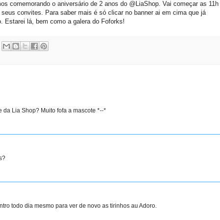
mos comemorando o aniversário de 2 anos do @LiaShop. Vai começar as 11h
seus convites. Para saber mais é só clicar no banner ai em cima que já
io. Estarei lá, bem como a galera do Foforks!
 da Lia Shop? Muito fofa a mascote *--*
s?
tro todo dia mesmo para ver de novo as tirinhos au Adoro.