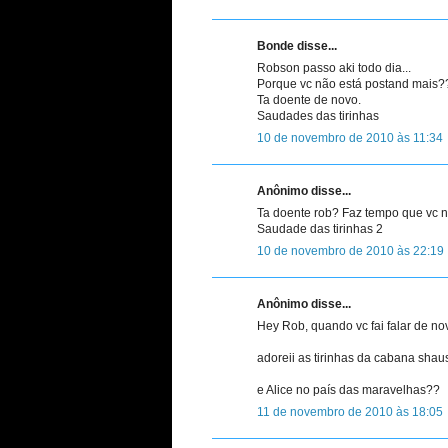
Bonde disse...
Robson passo aki todo dia...
Porque vc não está postand mais?
Ta doente de novo.
Saudades das tirinhas
10 de novembro de 2010 às 11:34
Anônimo disse...
Ta doente rob? Faz tempo que vc n
Saudade das tirinhas 2
10 de novembro de 2010 às 22:19
Anônimo disse...
Hey Rob, quando vc fai falar de no
adoreii as tirinhas da cabana sha
e Alice no país das maravelhas??
11 de novembro de 2010 às 18:05