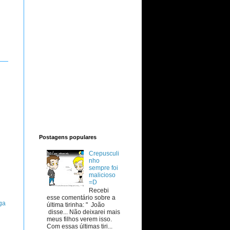
Postagens populares
Crepusculi
nho
sempre foi
malicioso
=D
Recebi
esse comentário sobre a
ga
última tirinha: " João
disse... Não deixarei mais
meus filhos verem isso.
Com essas últimas tiri...