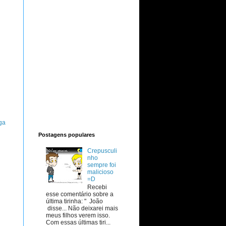
ga
Postagens populares
Crepusculi
nho
sempre foi
malicioso
=D
Recebi
esse comentário sobre a
última tirinha: " João
disse... Não deixarei mais
meus filhos verem isso.
Com essas últimas tiri...