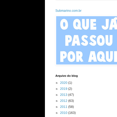
Submarino.com.br
Arquivo do blog
►
2020
(1)
►
2019
(2)
►
2013
(47)
►
2012
(63)
►
2011
(58)
►
2010
(163)