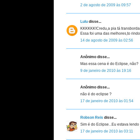
2 de agosto de 2009 às 09:57
Lulu
disse...
KKKKKK!Credu,a pia tá transborda
Essa foi uma das melhores,to rindo
14 de agosto de 2009 às 02:56
Anônimo disse...
Mas essa cena é do Eclipse, não?
9 de janeiro de 2010 às 19:16
Anônimo disse...
não é do eclipse ?
17 de janeiro de 2010 às 01:54
Robson Reis
disse...
Sim é do Eclipse...Eu estava lendo 
17 de janeiro de 2010 às 03:11