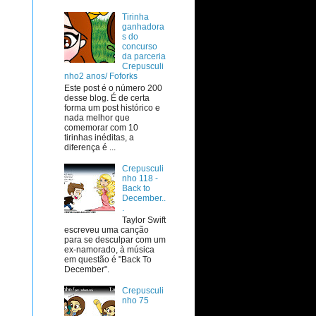
Tirinha
ganhadora
s do
concurso
da parceria
Crepusculi
nho2 anos/ Foforks
Este post é o número 200
desse blog. É de certa
forma um post histórico e
nada melhor que
comemorar com 10
tirinhas inéditas, a
diferença é ...
Crepusculi
nho 118 -
Back to
December..
.
Taylor Swift
escreveu uma canção
para se desculpar com um
ex-namorado, à música
em questão é "Back To
December".
Crepusculi
nho 75