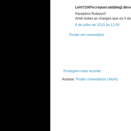
Leh!!!100%crepusculo(blog) disse
Parabéns Robson!!
Amei todas as charges que eu li do 
6 de julho de 2010 às 12:05
Postar um comentário
Postagem mais recente
Assinar:
Postar comentários (Atom)