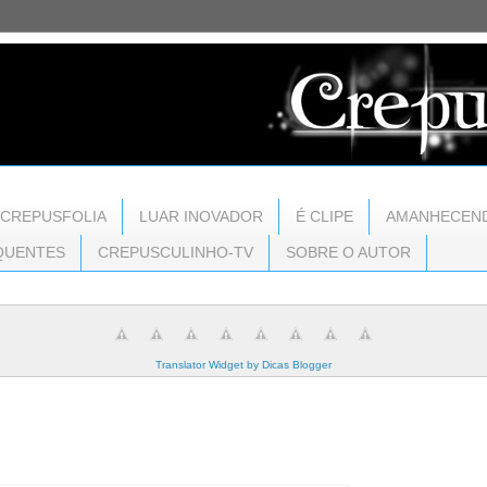
CREPUSFOLIA
LUAR INOVADOR
É CLIPE
AMANHECEN
QUENTES
CREPUSCULINHO-TV
SOBRE O AUTOR
Translator Widget by Dicas Blogger