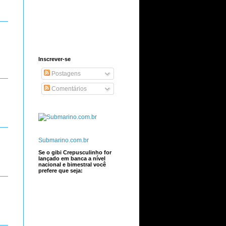
Inscrever-se
Postagens
Comentários
Submarino.com.br
Se o gibi Crepusculinho for
lançado em banca a nível
nacional e bimestral você
prefere que seja: