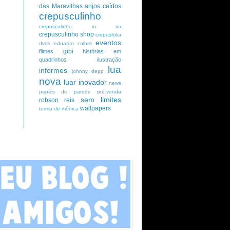
das Maravilhas
anjos caídos
crepusculinho
crepusculinho in rio
crepusculinho shop
crepusfolia
eventos
dvds
eduardo colher
gibi
filmes
histórias em
quadrinhos
ilustração
lua
informes
johnny depp
nova
luar inovador
news
papéis de parede
pré-venda
sem limites
robson reis
wallpapers
turma de mônica