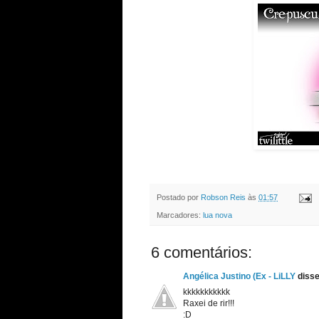
Postado por
Robson Reis
às
01:57
Marcadores:
lua nova
6 comentários:
Angélica Justino (Ex - LiLLY
disse.
kkkkkkkkkkk
Raxei de rir!!!
:D