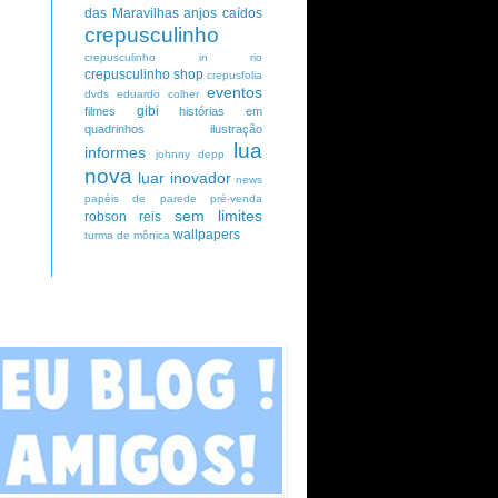
das Maravilhas
anjos caídos
crepusculinho
crepusculinho in rio
crepusculinho shop
crepusfolia
eventos
dvds
eduardo colher
gibi
filmes
histórias em
quadrinhos
ilustração
lua
informes
johnny depp
nova
luar inovador
news
papéis de parede
pré-venda
sem limites
robson reis
wallpapers
turma de mônica