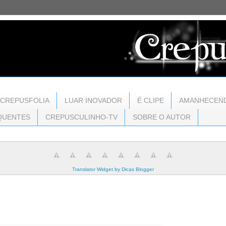
CREPUSFOLIA
LUAR INOVADOR
É CLIPE
AMANHECEN
QUENTES
CREPUSCULINHO-TV
SOBRE O AUTOR
Translator Widget by Dicas Blogger