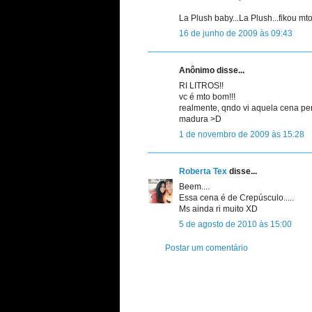
La Plush baby...La Plush...fikou mto
16 de junho de 2009 às 09:43
Anônimo disse...
RI LITROS!!
vc é mto bom!!!
realmente, qndo vi aquela cena per
madura >D
1 de novembro de 2009 às 15:28
Roberta Tex
disse...
Beem....
Essa cena é de Crepúsculo.....
Ms ainda ri muito XD
5 de agosto de 2010 às 15:00
Postar um comentário