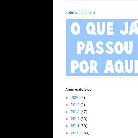
Submarino.com.br
Arquivo do blog
►
2020
(1)
►
2019
(2)
►
2013
(47)
►
2012
(63)
►
2011
(58)
►
2010
(163)