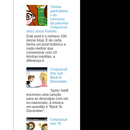
Tirinha
ganhadora
s do
concurso
da parceria
Crepusculi
nho2 anos/ Foforks
Este post é o número 200
desse blog. É de certa
forma um post histórico e
nada melhor que
comemorar com 10
tirinhas inéditas, a
diferença é ...
Crepusculi
nho 118 -
Back to
December..
.
Taylor Swift
escreveu uma canção
para se desculpar com um
ex-namorado, à música
em questão é "Back To
December".
Crepusculi
nho 75