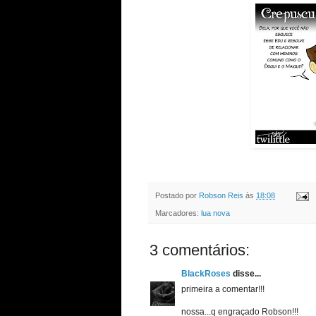
Postado por
Robson Reis
às
18:08
Marcadores:
lua nova
3 comentários:
BlackRoses
disse...
primeira a comentar!!!
nossa...q engraçado Robson!!!