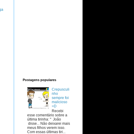
ga
Postagens populares
Crepusculi
nho
sempre foi
malicioso
=D
Recebi
esse comentário sobre a
última tirinha: " João
disse... Não deixarei mais
meus filhos verem isso.
Com essas últimas tiri...