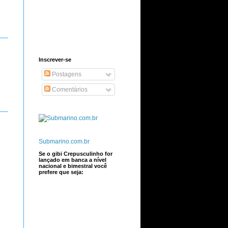
Inscrever-se
Postagens
Comentários
Submarino.com.br
Se o gibi Crepusculinho for
lançado em banca a nível
nacional e bimestral você
prefere que seja: